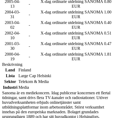
2005-04-
X-dag ordinarie utdelning SANOMA 0.80
-
13
EUR
2004-03-
X-dag ordinarie utdelning SANOMA 1.00
-
31
EUR
2003-04-
X-dag ordinarie utdelning SANOMA 0.40
-
02
EUR
2002-04-
X-dag ordinarie utdelning SANOMA 0.51
-
10
EUR
2001-03-
X-dag ordinarie utdelning SANOMA 0.47
-
30
EUR
2000-04-
X-dag ordinarie utdelning SANOMA 1.81
-
19
EUR
Beskrivning
Land
Finland
Lista
Large Cap Helsinki
Sektor
Telekom & Media
Industri
Media
Sanoma är en mediekoncern. Idag publicerar koncernen ett flertal
tidningar, samt drivs flera TV-kanaler och radiostationer. Utöver
huvudverksamheten erbjuds onlinetjänster samt
utbildningsplattformar inom arbetsområdet. Störst verksamhet
innehas på den europeiska marknaden. Bolaget grundades
ursprungligen 1889 och har sitt huvudkontor i Helsingfors.