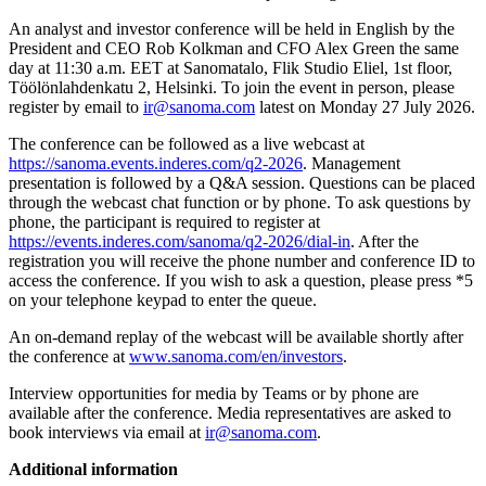
An analyst and investor conference will be held in English by the
President and CEO Rob Kolkman and CFO Alex Green the same
day at 11:30 a.m. EET at Sanomatalo, Flik Studio Eliel, 1st floor,
Töölönlahdenkatu 2, Helsinki. To join the event in person, please
register by email to
ir@sanoma.com
latest on Monday 27 July 2026.
The conference can be followed as a live webcast at
https://sanoma.events.inderes.com/q2-2026
. Management
presentation is followed by a Q&A session. Questions can be placed
through the webcast chat function or by phone. To ask questions by
phone, the participant is required to register at
https://events.inderes.com/sanoma/q2-2026/dial-in
. After the
registration you will receive the phone number and conference ID to
access the conference. If you wish to ask a question, please press *5
on your telephone keypad to enter the queue.
An on-demand replay of the webcast will be available shortly after
the conference at
www.sanoma.com/en/investors
.
Interview opportunities for media by Teams or by phone are
available after the conference. Media representatives are asked to
book interviews via email at
ir@sanoma.com
.
Additional information