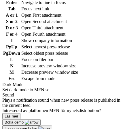
Enter
Navigate to line in focus
Tab
Focus next link
A or 1
Open First attachment
S or 2
Open Second attachment
D or 3
Open Third attachment
F or 4
Open Fourth attachment
I
Show company information
PgUp
Select newest press release
PgDown
Select oldest press release
L
Focus on filer bar
N
Increase preview window size
M
Decrease preview window size
Esc
Escape from mode
Dark Mode
Set dark mode to MFN.se
Sound
Plays a notification sound when new press release is published in
the current feed
Intresserad av platformen MFN för nyhetsdistribution?
Läs mer
Boka demo
Logga in som bolag