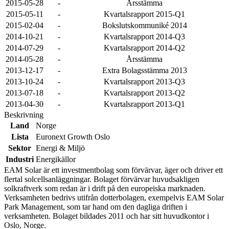
2015-05-28
-
Årsstämma
2015-05-11
-
Kvartalsrapport 2015-Q1
2015-02-04
-
Bokslutskommuniké 2014
2014-10-21
-
Kvartalsrapport 2014-Q3
2014-07-29
-
Kvartalsrapport 2014-Q2
2014-05-28
-
Årsstämma
2013-12-17
-
Extra Bolagsstämma 2013
2013-10-24
-
Kvartalsrapport 2013-Q3
2013-07-18
-
Kvartalsrapport 2013-Q2
2013-04-30
-
Kvartalsrapport 2013-Q1
Beskrivning
Land
Norge
Lista
Euronext Growth Oslo
Sektor
Energi & Miljö
Industri
Energikällor
EAM Solar är ett investmentbolag som förvärvar, äger och driver ett
flertal solcellsanläggningar. Bolaget förvärvar huvudsakligen
solkraftverk som redan är i drift på den europeiska marknaden.
Verksamheten bedrivs utifrån dotterbolagen, exempelvis EAM Solar
Park Management, som tar hand om den dagliga driften i
verksamheten. Bolaget bildades 2011 och har sitt huvudkontor i
Oslo, Norge.