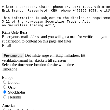
Viktor E Jakobsen, Chair, phone +47 9161 1009, viktor@e
Erik Brandon Reisenfeld, CEO, phone +479055 3658, erik@
This information is subject to the disclosure requireme
5-12 of the Norwegian Securities Trading Act.
an Securities Trading Act.\
Källa
Oslo Børs
Enter your email address and you will get a mail for verification you
subscription to content on this page and filter
Email
Det måste ange en riktig mailadress
Ett
Prenumerera
verifikationsmail har skickats till adressen
Select the time zone location for site wide time
Timezone
Europe
London
Oslo
Stockholm
Helsinki
America