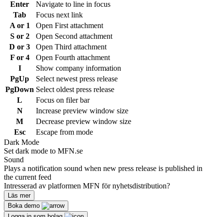
Enter
Navigate to line in focus
Tab
Focus next link
A or 1
Open First attachment
S or 2
Open Second attachment
D or 3
Open Third attachment
F or 4
Open Fourth attachment
I
Show company information
PgUp
Select newest press release
PgDown
Select oldest press release
L
Focus on filer bar
N
Increase preview window size
M
Decrease preview window size
Esc
Escape from mode
Dark Mode
Set dark mode to MFN.se
Sound
Plays a notification sound when new press release is published in
the current feed
Intresserad av platformen MFN för nyhetsdistribution?
Läs mer
Boka demo
Logga in som bolag