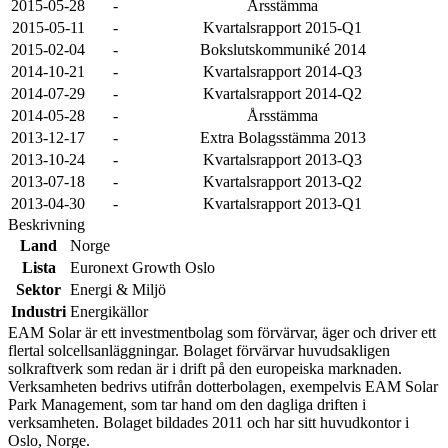
2015-05-28
-
Årsstämma
2015-05-11
-
Kvartalsrapport 2015-Q1
2015-02-04
-
Bokslutskommuniké 2014
2014-10-21
-
Kvartalsrapport 2014-Q3
2014-07-29
-
Kvartalsrapport 2014-Q2
2014-05-28
-
Årsstämma
2013-12-17
-
Extra Bolagsstämma 2013
2013-10-24
-
Kvartalsrapport 2013-Q3
2013-07-18
-
Kvartalsrapport 2013-Q2
2013-04-30
-
Kvartalsrapport 2013-Q1
Beskrivning
Land
Norge
Lista
Euronext Growth Oslo
Sektor
Energi & Miljö
Industri
Energikällor
EAM Solar är ett investmentbolag som förvärvar, äger och driver ett
flertal solcellsanläggningar. Bolaget förvärvar huvudsakligen
solkraftverk som redan är i drift på den europeiska marknaden.
Verksamheten bedrivs utifrån dotterbolagen, exempelvis EAM Solar
Park Management, som tar hand om den dagliga driften i
verksamheten. Bolaget bildades 2011 och har sitt huvudkontor i
Oslo, Norge.