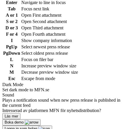
Enter
Navigate to line in focus
Tab
Focus next link
A or 1
Open First attachment
S or 2
Open Second attachment
D or 3
Open Third attachment
F or 4
Open Fourth attachment
I
Show company information
PgUp
Select newest press release
PgDown
Select oldest press release
L
Focus on filer bar
N
Increase preview window size
M
Decrease preview window size
Esc
Escape from mode
Dark Mode
Set dark mode to MFN.se
Sound
Plays a notification sound when new press release is published in
the current feed
Intresserad av platformen MFN för nyhetsdistribution?
Läs mer
Boka demo
Logga in som bolag