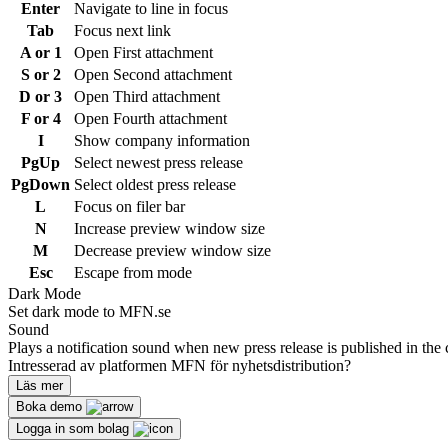
Enter
Navigate to line in focus
Tab
Focus next link
A or 1
Open First attachment
S or 2
Open Second attachment
D or 3
Open Third attachment
F or 4
Open Fourth attachment
I
Show company information
PgUp
Select newest press release
PgDown
Select oldest press release
L
Focus on filer bar
N
Increase preview window size
M
Decrease preview window size
Esc
Escape from mode
Dark Mode
Set dark mode to MFN.se
Sound
Plays a notification sound when new press release is published in the 
Intresserad av platformen MFN för nyhetsdistribution?
Läs mer
Boka demo
Logga in som bolag