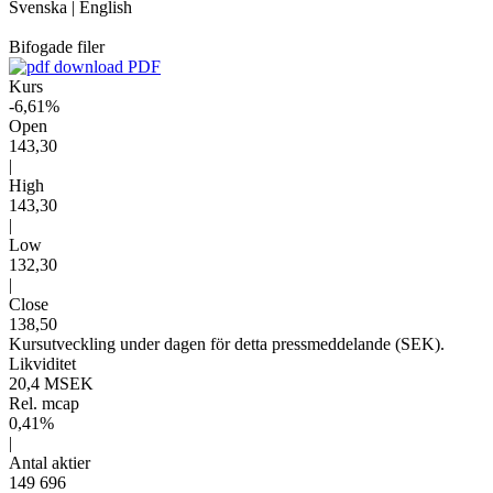
Svenska
|
English
Bifogade filer
PDF
Kurs
-6,61%
Open
143,30
|
High
143,30
|
Low
132,30
|
Close
138,50
Kursutveckling under dagen för detta pressmeddelande (SEK).
Likviditet
20,4 MSEK
Rel. mcap
0,41%
|
Antal aktier
149 696