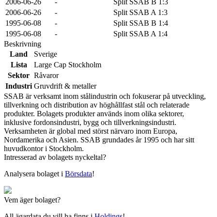
2006-06-26
-
Split SSAB B 1:3
2006-06-26
-
Split SSAB A 1:3
1995-06-08
-
Split SSAB B 1:4
1995-06-08
-
Split SSAB A 1:4
Beskrivning
Land
Sverige
Lista
Large Cap Stockholm
Sektor
Råvaror
Industri
Gruvdrift & metaller
SSAB är verksamt inom stålindustrin och fokuserar på utveckling,
tillverkning och distribution av höghållfast stål och relaterade
produkter. Bolagets produkter används inom olika sektorer,
inklusive fordonsindustri, bygg och tillverkningsindustri.
Verksamheten är global med störst närvaro inom Europa,
Nordamerika och Asien. SSAB grundades år 1995 och har sitt
huvudkontor i Stockholm.
Intresserad av bolagets nyckeltal?
Analysera bolaget i
Börsdata
!
Vem äger bolaget?
All ägardata du vill ha finns i
Holdings
!