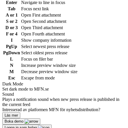
Enter
Navigate to line in focus
Tab
Focus next link
A or 1
Open First attachment
S or 2
Open Second attachment
D or 3
Open Third attachment
F or 4
Open Fourth attachment
I
Show company information
PgUp
Select newest press release
PgDown
Select oldest press release
L
Focus on filer bar
N
Increase preview window size
M
Decrease preview window size
Esc
Escape from mode
Dark Mode
Set dark mode to MFN.se
Sound
Plays a notification sound when new press release is published in
the current feed
Intresserad av platformen MFN för nyhetsdistribution?
Läs mer
Boka demo
Logga in som bolag