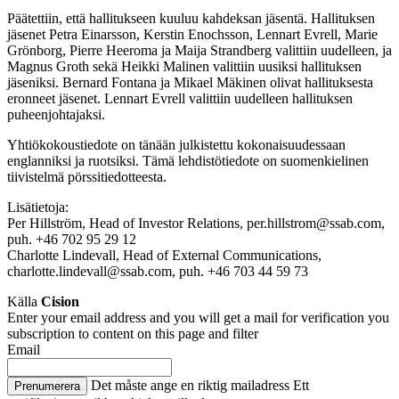
Päätettiin, että hallitukseen kuuluu kahdeksan jäsentä. Hallituksen
jäsenet Petra Einarsson, Kerstin Enochsson, Lennart Evrell, Marie
Grönborg, Pierre Heeroma ja Maija Strandberg valittiin uudelleen, ja
Magnus Groth sekä Heikki Malinen valittiin uusiksi hallituksen
jäseniksi. Bernard Fontana ja Mikael Mäkinen olivat hallituksesta
eronneet jäsenet. Lennart Evrell valittiin uudelleen hallituksen
puheenjohtajaksi.
Yhtiökokoustiedote on tänään julkistettu kokonaisuudessaan
englanniksi ja ruotsiksi. Tämä lehdistötiedote on suomenkielinen
tiivistelmä pörssitiedotteesta.
Lisätietoja:
Per Hillström, Head of Investor Relations, per.hillstrom@ssab.com,
puh. +46 702 95 29 12
Charlotte Lindevall, Head of External Communications,
charlotte.lindevall@ssab.com, puh.
+46 703 44 59 73
Källa
Cision
Enter your email address and you will get a mail for verification you
subscription to content on this page and filter
Email
Det måste ange en riktig mailadress
Ett
Prenumerera