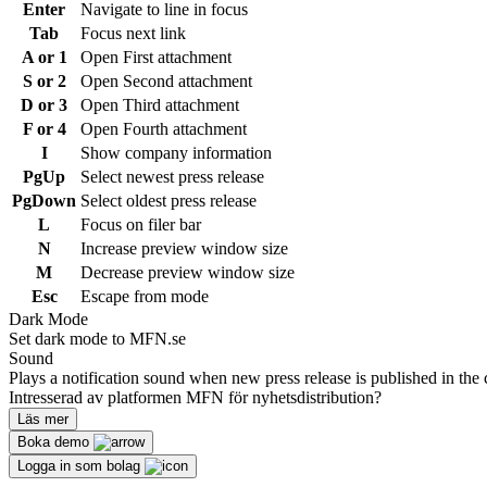
Enter
Navigate to line in focus
Tab
Focus next link
A or 1
Open First attachment
S or 2
Open Second attachment
D or 3
Open Third attachment
F or 4
Open Fourth attachment
I
Show company information
PgUp
Select newest press release
PgDown
Select oldest press release
L
Focus on filer bar
N
Increase preview window size
M
Decrease preview window size
Esc
Escape from mode
Dark Mode
Set dark mode to MFN.se
Sound
Plays a notification sound when new press release is published in the 
Intresserad av platformen MFN för nyhetsdistribution?
Läs mer
Boka demo
Logga in som bolag