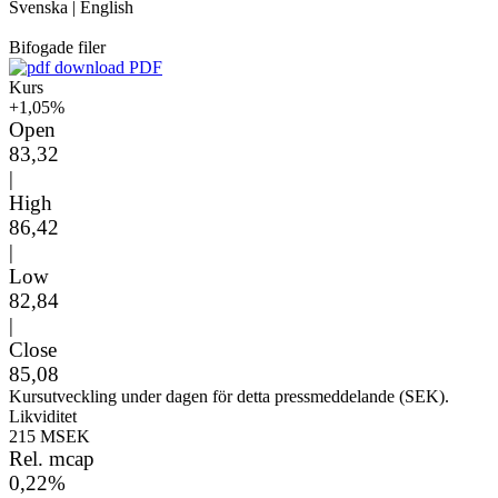
Svenska
|
English
Bifogade filer
PDF
Kurs
+1,05%
Open
83,32
|
High
86,42
|
Low
82,84
|
Close
85,08
Kursutveckling under dagen för detta pressmeddelande (SEK).
Likviditet
215 MSEK
Rel. mcap
0,22%