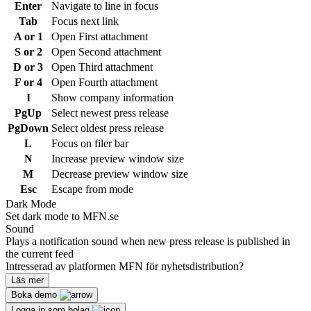
Enter
Navigate to line in focus
Tab
Focus next link
A or 1
Open First attachment
S or 2
Open Second attachment
D or 3
Open Third attachment
F or 4
Open Fourth attachment
I
Show company information
PgUp
Select newest press release
PgDown
Select oldest press release
L
Focus on filer bar
N
Increase preview window size
M
Decrease preview window size
Esc
Escape from mode
Dark Mode
Set dark mode to MFN.se
Sound
Plays a notification sound when new press release is published in
the current feed
Intresserad av platformen MFN för nyhetsdistribution?
Läs mer
Boka demo
Logga in som bolag