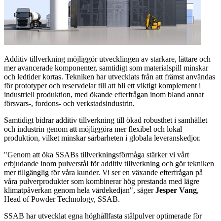
Additiv tillverkning möjliggör utvecklingen av starkare, lättare och
mer avancerade komponenter, samtidigt som materialspill minskar
och ledtider kortas. Tekniken har utvecklats från att främst användas
för prototyper och reservdelar till att bli ett viktigt komplement i
industriell produktion, med ökande efterfrågan inom bland annat
försvars-, fordons- och verkstadsindustrin.
Samtidigt bidrar additiv tillverkning till ökad robusthet i samhället
och industrin genom att möjliggöra mer flexibel och lokal
produktion, vilket minskar sårbarheten i globala leveranskedjor.
"Genom att öka SSABs tillverkningsförmåga stärker vi vårt
erbjudande inom pulverstål för additiv tillverkning och gör tekniken
mer tillgänglig för våra kunder. Vi ser en växande efterfrågan på
våra pulverprodukter som kombinerar hög prestanda med lägre
klimatpåverkan genom hela värdekedjan", säger
Jesper
Vang
,
Head of Powder Technology, SSAB.
SSAB har utvecklat egna höghållfasta stålpulver optimerade för