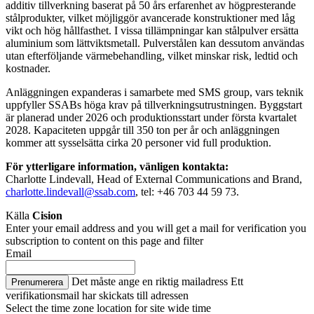
additiv tillverkning baserat på 50 års erfarenhet av högpresterande
stålprodukter, vilket möjliggör avancerade konstruktioner med låg
vikt och hög hållfasthet. I vissa tillämpningar kan stålpulver ersätta
aluminium som lättviktsmetall. Pulverstålen kan dessutom användas
utan efterföljande värmebehandling, vilket minskar risk, ledtid och
kostnader.
Anläggningen expanderas i samarbete med SMS group, vars teknik
uppfyller SSABs höga krav på tillverkningsutrustningen. Byggstart
är planerad under 2026 och produktionsstart under första kvartalet
2028. Kapaciteten uppgår till 350 ton per år och anläggningen
kommer att sysselsätta cirka 20 personer vid full produktion.
För ytterligare information, vänligen kontakta:
Charlotte Lindevall, Head of External Communications and Brand,
charlotte.lindevall@ssab.com
,
tel: +46 703 44 59 73.
Källa
Cision
Enter your email address and you will get a mail for verification you
subscription to content on this page and filter
Email
Det måste ange en riktig mailadress
Ett
Prenumerera
verifikationsmail har skickats till adressen
Select the time zone location for site wide time