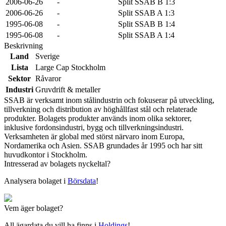
2006-06-26
-
Split SSAB B 1:3
2006-06-26
-
Split SSAB A 1:3
1995-06-08
-
Split SSAB B 1:4
1995-06-08
-
Split SSAB A 1:4
Beskrivning
Land
Sverige
Lista
Large Cap Stockholm
Sektor
Råvaror
Industri
Gruvdrift & metaller
SSAB är verksamt inom stålindustrin och fokuserar på utveckling,
tillverkning och distribution av höghållfast stål och relaterade
produkter. Bolagets produkter används inom olika sektorer,
inklusive fordonsindustri, bygg och tillverkningsindustri.
Verksamheten är global med störst närvaro inom Europa,
Nordamerika och Asien. SSAB grundades år 1995 och har sitt
huvudkontor i Stockholm.
Intresserad av bolagets nyckeltal?
Analysera bolaget i
Börsdata
!
Vem äger bolaget?
All ägardata du vill ha finns i
Holdings
!