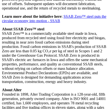
use of offsets. Subsequent updates will document fabrication,
operational use, and the return of recycled metals to steelmaking.
Learn more about the initiative here
:
SSAB Zero™ steel puts the
circular economy into motion - SSAB
About SSAB Zero™ steel
SSAB Zero™ is a commercially available steel made in Iowa,
produced from recycled steel using fossil free electricity and biogas,
resulting in near zero fossil carbon emissions during steel
production. Fossil carbon emissions in SSAB's production of SSAB
Zero are less than 0.05 kg CO
₂
e per kg of steel in Scopes 1 and 2
under the Greenhouse Gas Protocol. SSAB Zero is produced in
SSAB's electric arc furnaces in Iowa and offers the same mechanical
properties, performance, and quality as conventional SSAB steels,
without relying on carbon offsets or mass balance allocation.
Environmental Product Declarations (EPDs) are available, and
SSAB Zero is designed for demanding applications across
transportation, construction, energy and heavy industry.
About Alter
Founded in 1898, Alter Trading Corporation is a 128-year-old, fifth
generation, privately owned company. Alter is ISO 9001 and 14001
certified, has 1,600 employees, and operates 78 metal recycling
facilities and five trading offices in eleven states, along with a sales