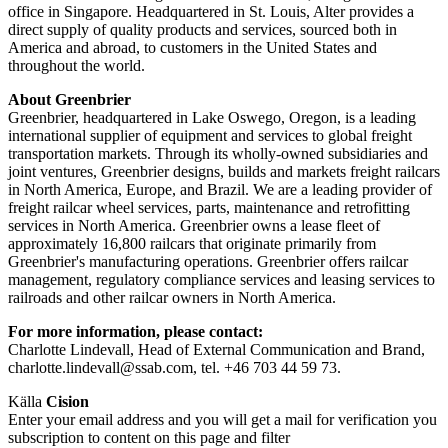
office in Singapore. Headquartered in St. Louis, Alter provides a
direct supply of quality products and services, sourced both in
America and abroad, to customers in the United States and
throughout the world.
About Greenbrier
Greenbrier, headquartered in Lake Oswego, Oregon, is a leading
international supplier of equipment and services to global freight
transportation markets. Through its wholly-owned subsidiaries and
joint ventures, Greenbrier designs, builds and markets freight railcars
in North America, Europe, and Brazil. We are a leading provider of
freight railcar wheel services, parts, maintenance and retrofitting
services in North America. Greenbrier owns a lease fleet of
approximately 16,800 railcars that originate primarily from
Greenbrier's manufacturing operations. Greenbrier offers railcar
management, regulatory compliance services and leasing services to
railroads and other railcar owners in North America.
For more information, please contact:
Charlotte Lindevall, Head of External Communication and Brand,
charlotte.lindevall@ssab.com,
tel. +46 703 44 59 73.
Källa
Cision
Enter your email address and you will get a mail for verification you
subscription to content on this page and filter