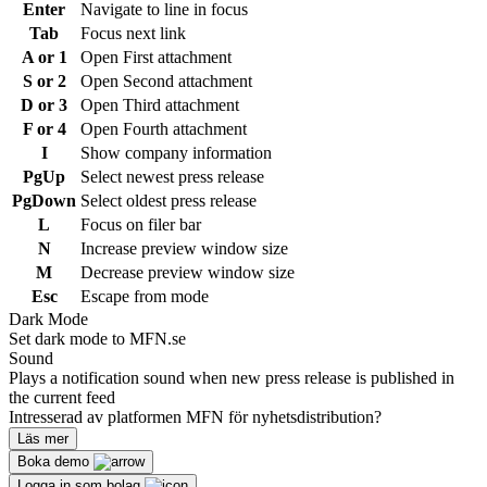
Enter
Navigate to line in focus
Tab
Focus next link
A or 1
Open First attachment
S or 2
Open Second attachment
D or 3
Open Third attachment
F or 4
Open Fourth attachment
I
Show company information
PgUp
Select newest press release
PgDown
Select oldest press release
L
Focus on filer bar
N
Increase preview window size
M
Decrease preview window size
Esc
Escape from mode
Dark Mode
Set dark mode to MFN.se
Sound
Plays a notification sound when new press release is published in
the current feed
Intresserad av platformen MFN för nyhetsdistribution?
Läs mer
Boka demo
Logga in som bolag