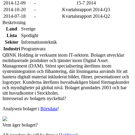
2014-12-09
-
15-7 2014
2014-10-20
-
Kvartalsrapport 2014-Q3
2014-07-18
-
Kvartalsrapport 2014-Q2
Beskrivning
Land
Sverige
Lista
Spotlight
Sektor
Informationsteknik
Industri
Programvara
QBNK Holding är verksamt inom IT-sektorn. Bolaget utvecklar
molnbaserade produkter och tjänster inom Digital Asset
Management (DAM). Störst specialisering återfinns inom
systemintegration och filhantering, där lösningarna används för att
hantera digitalt material inkluderat bilder, filmer, presentationer och
logotyper. Kunderna återfinns huvudsakligen bland företagskunder
och myndigheter på global nivå. Bolaget grundades 2003 och har
sitt huvudkontor i Stockholm.
Intresserad av bolagets nyckeltal?
Analysera bolaget i
Börsdata
!
Vem äger bolaget?