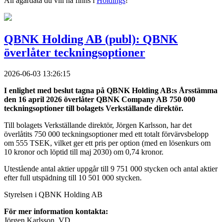
All ägardata du vill ha finns i
Holdings
!
QBNK Holding AB (publ): QBNK
överlåter teckningsoptioner
2026-06-03 13:26:15
I enlighet med beslut tagna på QBNK Holding AB:s Årsstämma
den 16 april 2026 överlåter QBNK Company AB 750 000
teckningsoptioner till bolagets Verkställande direktör.
Till bolagets Verkställande direktör, Jörgen Karlsson, har det
överlåtits 750 000 teckningsoptioner med ett totalt förvärvsbelopp
om 555 TSEK, vilket ger ett pris per option (med en lösenkurs om
10 kronor och löptid till maj 2030) om 0,74 kronor.
Utestående antal aktier uppgår till 9 751 000 stycken och antal aktier
efter full utspädning till 10 501 000 stycken.
Styrelsen i QBNK Holding AB
För mer information kontakta:
Jörgen Karlsson, VD