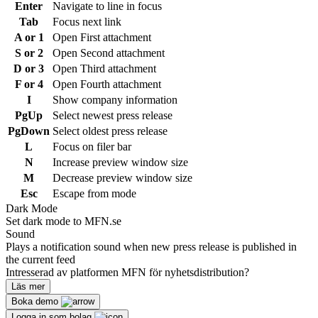
Enter
Navigate to line in focus
Tab
Focus next link
A or 1
Open First attachment
S or 2
Open Second attachment
D or 3
Open Third attachment
F or 4
Open Fourth attachment
I
Show company information
PgUp
Select newest press release
PgDown
Select oldest press release
L
Focus on filer bar
N
Increase preview window size
M
Decrease preview window size
Esc
Escape from mode
Dark Mode
Set dark mode to MFN.se
Sound
Plays a notification sound when new press release is published in
the current feed
Intresserad av platformen MFN för nyhetsdistribution?
Läs mer
Boka demo
Logga in som bolag