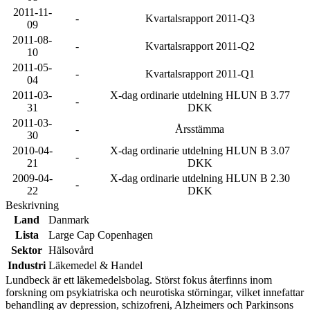
2011-11-
-
Kvartalsrapport 2011-Q3
09
2011-08-
-
Kvartalsrapport 2011-Q2
10
2011-05-
-
Kvartalsrapport 2011-Q1
04
2011-03-
X-dag ordinarie utdelning HLUN B 3.77
-
31
DKK
2011-03-
-
Årsstämma
30
2010-04-
X-dag ordinarie utdelning HLUN B 3.07
-
21
DKK
2009-04-
X-dag ordinarie utdelning HLUN B 2.30
-
22
DKK
Beskrivning
Land
Danmark
Lista
Large Cap Copenhagen
Sektor
Hälsovård
Industri
Läkemedel & Handel
Lundbeck är ett läkemedelsbolag. Störst fokus återfinns inom
forskning om psykiatriska och neurotiska störningar, vilket innefattar
behandling av depression, schizofreni, Alzheimers och Parkinsons