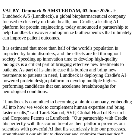
VALBY
,
Denmark
& AMSTERDAM
,
03
June 2026
- H.
Lundbeck A/S (Lundbeck), a global biopharmaceutical company
focused exclusively on brain health, and Cradle, a leading AI
platform for protein engineering, today announced a partnership to
help Lundbeck discover and optimize biotherapeutics that ultimately
can improve patient outcomes.
It is estimated that more than half of the world's population is
impacted by brain disorders, and the effects are felt throughout
society. Speeding up innovation time to develop high-quality
biologics is a critical part of bringing effective new treatments to
patients. As part of its aim to ease this burden and bring new
treatments to patients in need, Lundbeck is deploying Cradle's AI-
powered protein design platform to develop multiple higher-
performing candidates that can accelerate breakthroughs for
neurological conditions.
"Lundbeck is committed to becoming a bionic company, embedding
AI into how we work to complement human expertise and bring
faster results," said Tarek Samad, SVP, Global Head of Research
and Corporate Patents at Lundbeck. "Our partnership with Cradle
fits perfectly with this commitment as their platform provides our
scientists with powerful AI that fits seamlessly into our processes,
strengthening our ability to discover and optimize therapeutics."