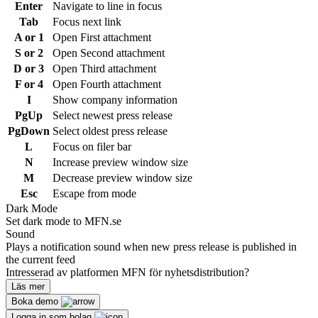
Enter
Navigate to line in focus
Tab
Focus next link
A or 1
Open First attachment
S or 2
Open Second attachment
D or 3
Open Third attachment
F or 4
Open Fourth attachment
I
Show company information
PgUp
Select newest press release
PgDown
Select oldest press release
L
Focus on filer bar
N
Increase preview window size
M
Decrease preview window size
Esc
Escape from mode
Dark Mode
Set dark mode to MFN.se
Sound
Plays a notification sound when new press release is published in
the current feed
Intresserad av platformen MFN för nyhetsdistribution?
Läs mer
Boka demo
Logga in som bolag