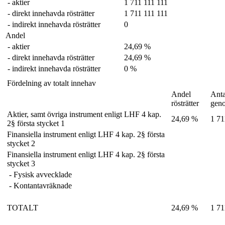
- aktier
1 711 111 111
- direkt innehavda rösträtter
1 711 111 111
- indirekt innehavda rösträtter
0
Andel
- aktier
24,69 %
- direkt innehavda rösträtter
24,69 %
- indirekt innehavda rösträtter
0 %
Fördelning av totalt innehav
Andel
Anta
rösträtter
gen
Aktier, samt övriga instrument enligt LHF 4 kap.
24,69 %
1 71
2§ första stycket 1
Finansiella instrument enligt LHF 4 kap. 2§ första
stycket 2
Finansiella instrument enligt LHF 4 kap. 2§ första
stycket 3
- Fysisk avvecklade
- Kontantavräknade
TOTALT
24,69 %
1 71