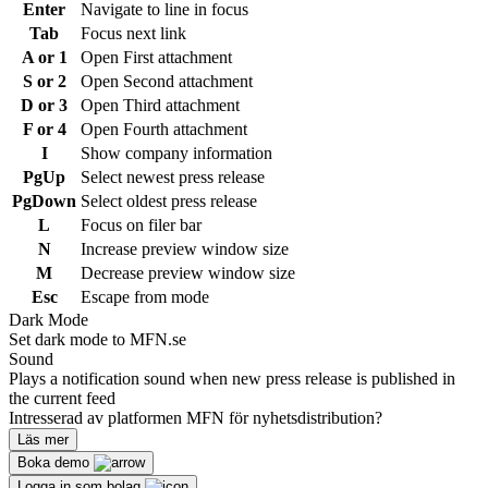
Enter
Navigate to line in focus
Tab
Focus next link
A or 1
Open First attachment
S or 2
Open Second attachment
D or 3
Open Third attachment
F or 4
Open Fourth attachment
I
Show company information
PgUp
Select newest press release
PgDown
Select oldest press release
L
Focus on filer bar
N
Increase preview window size
M
Decrease preview window size
Esc
Escape from mode
Dark Mode
Set dark mode to MFN.se
Sound
Plays a notification sound when new press release is published in
the current feed
Intresserad av platformen MFN för nyhetsdistribution?
Läs mer
Boka demo
Logga in som bolag