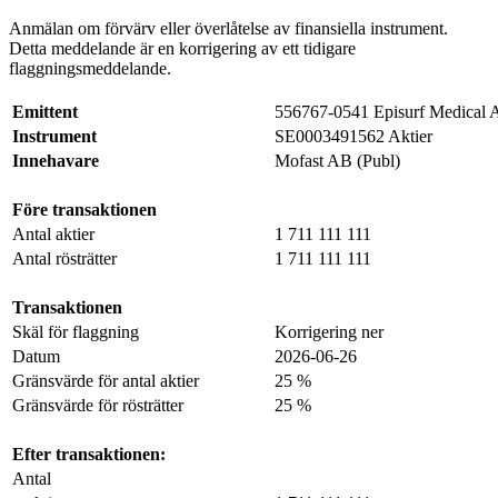
Anmälan om förvärv eller överlåtelse av finansiella instrument.
Detta meddelande är en korrigering av ett tidigare
flaggningsmeddelande.
Emittent
556767-0541 Episurf Medical
Instrument
SE0003491562 Aktier
Innehavare
Mofast AB (Publ)
Före transaktionen
Antal aktier
1 711 111 111
Antal rösträtter
1 711 111 111
Transaktionen
Skäl för flaggning
Korrigering ner
Datum
2026-06-26
Gränsvärde för antal aktier
25 %
Gränsvärde för rösträtter
25 %
Efter transaktionen:
Antal