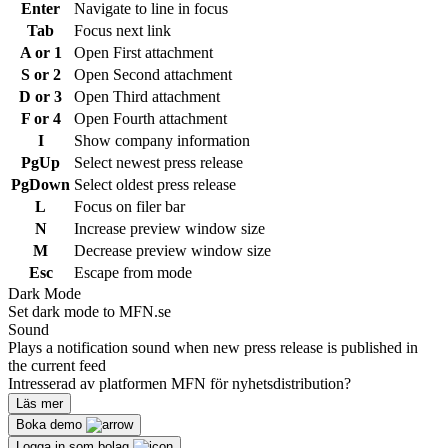
Enter
Navigate to line in focus
Tab
Focus next link
A or 1
Open First attachment
S or 2
Open Second attachment
D or 3
Open Third attachment
F or 4
Open Fourth attachment
I
Show company information
PgUp
Select newest press release
PgDown
Select oldest press release
L
Focus on filer bar
N
Increase preview window size
M
Decrease preview window size
Esc
Escape from mode
Dark Mode
Set dark mode to MFN.se
Sound
Plays a notification sound when new press release is published in
the current feed
Intresserad av platformen MFN för nyhetsdistribution?
Läs mer
Boka demo
Logga in som bolag