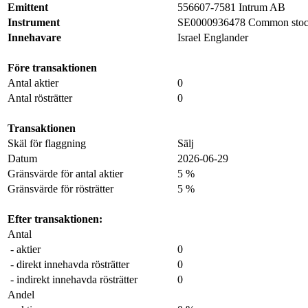
Emittent
556607-7581 Intrum AB
Instrument
SE0000936478 Common sto
Innehavare
Israel Englander
Före transaktionen
Antal aktier
0
Antal rösträtter
0
Transaktionen
Skäl för flaggning
Sälj
Datum
2026-06-29
Gränsvärde för antal aktier
5 %
Gränsvärde för rösträtter
5 %
Efter transaktionen:
Antal
- aktier
0
- direkt innehavda rösträtter
0
- indirekt innehavda rösträtter
0
Andel