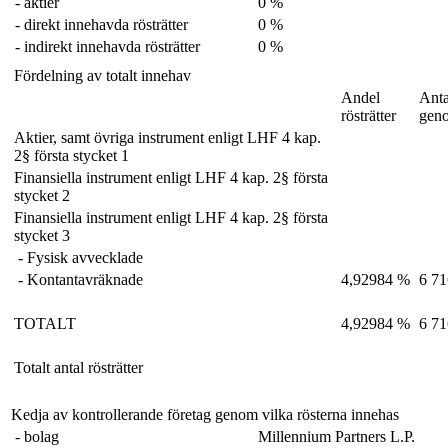
- aktier
0 %
- direkt innehavda rösträtter
0 %
- indirekt innehavda rösträtter
0 %
Fördelning av totalt innehav
Andel
Anta
rösträtter
gen
Aktier, samt övriga instrument enligt LHF 4 kap.
2§ första stycket 1
Finansiella instrument enligt LHF 4 kap. 2§ första
stycket 2
Finansiella instrument enligt LHF 4 kap. 2§ första
stycket 3
- Fysisk avvecklade
- Kontantavräknade
4,92984 %
6 71
TOTALT
4,92984 %
6 71
Totalt antal rösträtter
Kedja av kontrollerande företag genom vilka rösterna innehas
- bolag
Millennium Partners L.P.