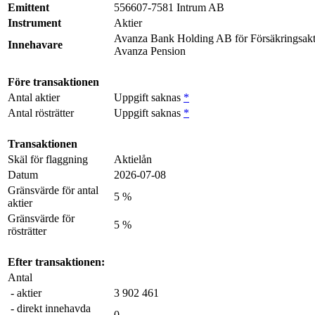
Emittent
556607-7581 Intrum AB
Instrument
Aktier
Avanza Bank Holding AB för Försäkringsakt
Innehavare
Avanza Pension
Före transaktionen
Antal aktier
Uppgift saknas
*
Antal rösträtter
Uppgift saknas
*
Transaktionen
Skäl för flaggning
Aktielån
Datum
2026-07-08
Gränsvärde för antal
5 %
aktier
Gränsvärde för
5 %
rösträtter
Efter transaktionen:
Antal
- aktier
3 902 461
- direkt innehavda
0