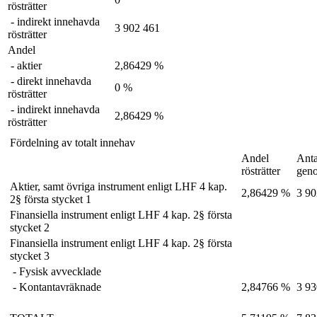
rösträtter
- indirekt innehavda
3 902 461
rösträtter
Andel
- aktier
2,86429 %
- direkt innehavda
0 %
rösträtter
- indirekt innehavda
2,86429 %
rösträtter
Fördelning av totalt innehav
Andel
Anta
rösträtter
gen
Aktier, samt övriga instrument enligt LHF 4 kap.
2,86429 %
3 90
2§ första stycket 1
Finansiella instrument enligt LHF 4 kap. 2§ första
stycket 2
Finansiella instrument enligt LHF 4 kap. 2§ första
stycket 3
- Fysisk avvecklade
- Kontantavräknade
2,84766 %
3 93