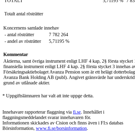
TOTALT
5,71195 %
7 83
Totalt antal rösträtter
Koncernens samlade innehav
- antal rösträtter
7 782 264
- andel av rösträtter
5,71195 %
Kommentar
Aktierna, samt övriga instrument enligt LHF 4 kap, 2§ första stycket
finansiella instrument enligt LHF 4 kap. 2§ första stycket 3 innehas a
Försäkringsaktiebolaget Avanza Pension som är ett helägt dotterbolag 
Avanza Bank Holding AB (publ). Angivet gränsvärde har underskridi
grund av utlånade aktier.
* Uppgiftslämnaren har valt att inte uppge detta.
Innehavare rapporterar flaggning via
fi.se
. Innehållet i
flaggningsmeddelandet svarar innehavaren för.
Informationen skickades av Cision och finns även i FI:s databas
Börsinformation,
www.fi.se/borsinformation
.