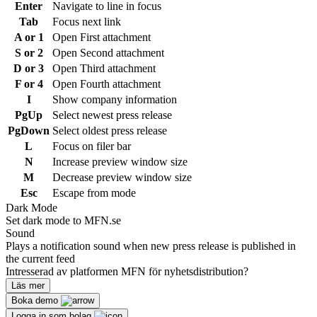
Enter
Navigate to line in focus
Tab
Focus next link
A or 1
Open First attachment
S or 2
Open Second attachment
D or 3
Open Third attachment
F or 4
Open Fourth attachment
I
Show company information
PgUp
Select newest press release
PgDown
Select oldest press release
L
Focus on filer bar
N
Increase preview window size
M
Decrease preview window size
Esc
Escape from mode
Dark Mode
Set dark mode to MFN.se
Sound
Plays a notification sound when new press release is published in
the current feed
Intresserad av platformen MFN för nyhetsdistribution?
Läs mer
Boka demo
Logga in som bolag