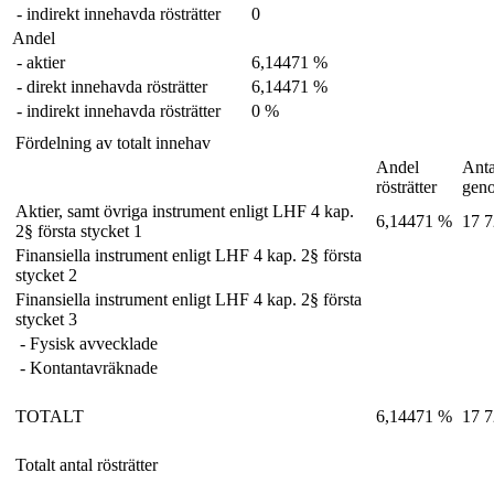
- indirekt innehavda rösträtter
0
Andel
- aktier
6,14471 %
- direkt innehavda rösträtter
6,14471 %
- indirekt innehavda rösträtter
0 %
Fördelning av totalt innehav
Andel
Anta
rösträtter
gen
Aktier, samt övriga instrument enligt LHF 4 kap.
6,14471 %
17 7
2§ första stycket 1
Finansiella instrument enligt LHF 4 kap. 2§ första
stycket 2
Finansiella instrument enligt LHF 4 kap. 2§ första
stycket 3
- Fysisk avvecklade
- Kontantavräknade
TOTALT
6,14471 %
17 7
Totalt antal rösträtter