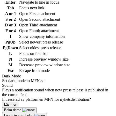
Enter
Navigate to line in focus
Tab
Focus next link
A or 1
Open First attachment
S or 2
Open Second attachment
D or 3
Open Third attachment
F or 4
Open Fourth attachment
I
Show company information
PgUp
Select newest press release
PgDown
Select oldest press release
L
Focus on filer bar
N
Increase preview window size
M
Decrease preview window size
Esc
Escape from mode
Dark Mode
Set dark mode to MFN.se
Sound
Plays a notification sound when new press release is published in
the current feed
Intresserad av platformen MFN för nyhetsdistribution?
Läs mer
Boka demo
Logga in som bolag