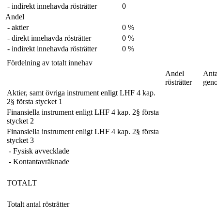
- indirekt innehavda rösträtter
0
Andel
- aktier
0 %
- direkt innehavda rösträtter
0 %
- indirekt innehavda rösträtter
0 %
Fördelning av totalt innehav
Andel
Anta
rösträtter
gen
Aktier, samt övriga instrument enligt LHF 4 kap.
2§ första stycket 1
Finansiella instrument enligt LHF 4 kap. 2§ första
stycket 2
Finansiella instrument enligt LHF 4 kap. 2§ första
stycket 3
- Fysisk avvecklade
- Kontantavräknade
TOTALT
Totalt antal rösträtter