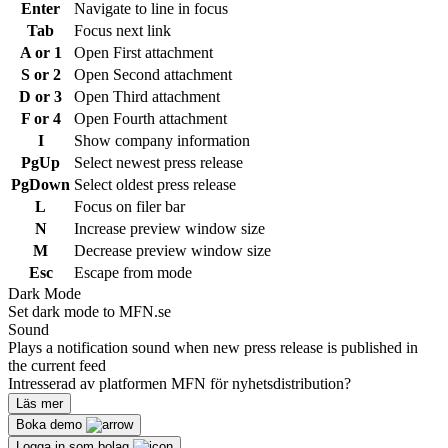
Enter
Navigate to line in focus
Tab
Focus next link
A or 1
Open First attachment
S or 2
Open Second attachment
D or 3
Open Third attachment
F or 4
Open Fourth attachment
I
Show company information
PgUp
Select newest press release
PgDown
Select oldest press release
L
Focus on filer bar
N
Increase preview window size
M
Decrease preview window size
Esc
Escape from mode
Dark Mode
Set dark mode to MFN.se
Sound
Plays a notification sound when new press release is published in
the current feed
Intresserad av platformen MFN för nyhetsdistribution?
Läs mer
Boka demo
Logga in som bolag