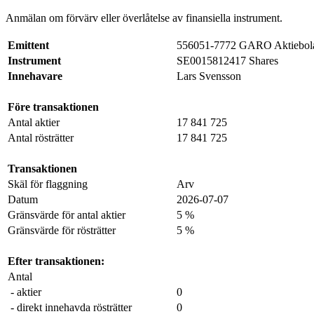
Anmälan om förvärv eller överlåtelse av finansiella instrument.
Emittent
556051-7772 GARO Aktiebol
Instrument
SE0015812417 Shares
Innehavare
Lars Svensson
Före transaktionen
Antal aktier
17 841 725
Antal rösträtter
17 841 725
Transaktionen
Skäl för flaggning
Arv
Datum
2026-07-07
Gränsvärde för antal aktier
5 %
Gränsvärde för rösträtter
5 %
Efter transaktionen:
Antal
- aktier
0
- direkt innehavda rösträtter
0