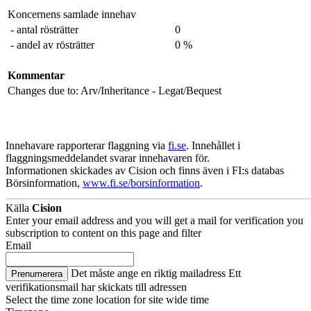
Koncernens samlade innehav
- antal rösträtter
0
- andel av rösträtter
0 %
Kommentar
Changes due to: Arv/Inheritance - Legat/Bequest
Innehavare rapporterar flaggning via
fi.se
. Innehållet i
flaggningsmeddelandet svarar innehavaren för.
Informationen skickades av Cision och finns även i FI:s databas
Börsinformation,
www.fi.se/borsinformation
.
Källa
Cision
Enter your email address and you will get a mail for verification you
subscription to content on this page and filter
Email
Det måste ange en riktig mailadress
Ett
Prenumerera
verifikationsmail har skickats till adressen
Select the time zone location for site wide time