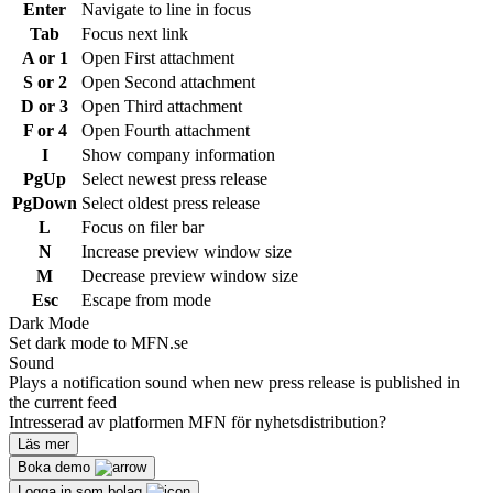
Enter
Navigate to line in focus
Tab
Focus next link
A or 1
Open First attachment
S or 2
Open Second attachment
D or 3
Open Third attachment
F or 4
Open Fourth attachment
I
Show company information
PgUp
Select newest press release
PgDown
Select oldest press release
L
Focus on filer bar
N
Increase preview window size
M
Decrease preview window size
Esc
Escape from mode
Dark Mode
Set dark mode to MFN.se
Sound
Plays a notification sound when new press release is published in
the current feed
Intresserad av platformen MFN för nyhetsdistribution?
Läs mer
Boka demo
Logga in som bolag