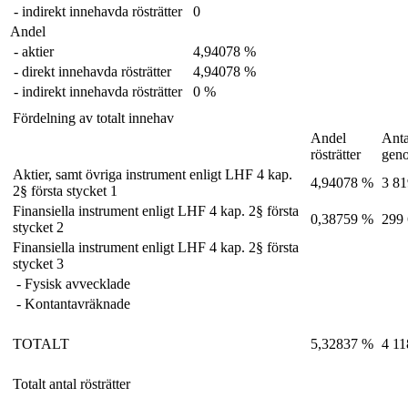
- indirekt innehavda rösträtter
0
Andel
- aktier
4,94078 %
- direkt innehavda rösträtter
4,94078 %
- indirekt innehavda rösträtter
0 %
Fördelning av totalt innehav
Andel
Anta
rösträtter
gen
Aktier, samt övriga instrument enligt LHF 4 kap.
4,94078 %
3 81
2§ första stycket 1
Finansiella instrument enligt LHF 4 kap. 2§ första
0,38759 %
299
stycket 2
Finansiella instrument enligt LHF 4 kap. 2§ första
stycket 3
- Fysisk avvecklade
- Kontantavräknade
TOTALT
5,32837 %
4 11
Totalt antal rösträtter