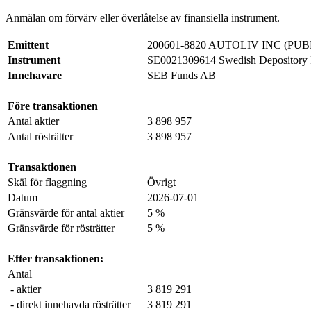
Anmälan om förvärv eller överlåtelse av finansiella instrument.
Emittent
200601-8820 AUTOLIV INC (PUB
Instrument
SE0021309614 Swedish Depository 
Innehavare
SEB Funds AB
Före transaktionen
Antal aktier
3 898 957
Antal rösträtter
3 898 957
Transaktionen
Skäl för flaggning
Övrigt
Datum
2026-07-01
Gränsvärde för antal aktier
5 %
Gränsvärde för rösträtter
5 %
Efter transaktionen:
Antal
- aktier
3 819 291
- direkt innehavda rösträtter
3 819 291