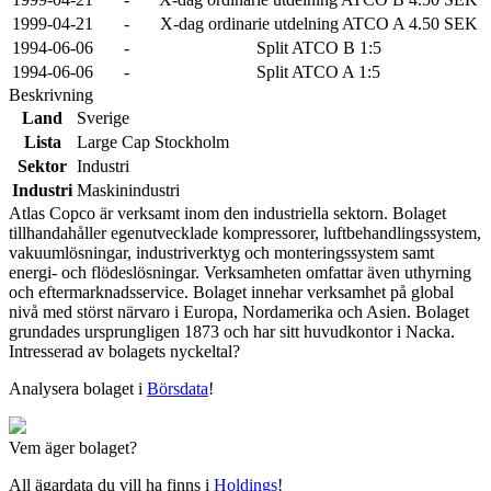
1999-04-21
-
X-dag ordinarie utdelning ATCO A 4.50 SEK
1994-06-06
-
Split ATCO B 1:5
1994-06-06
-
Split ATCO A 1:5
Beskrivning
Land
Sverige
Lista
Large Cap Stockholm
Sektor
Industri
Industri
Maskinindustri
Atlas Copco är verksamt inom den industriella sektorn. Bolaget
tillhandahåller egenutvecklade kompressorer, luftbehandlingssystem,
vakuumlösningar, industriverktyg och monteringssystem samt
energi- och flödeslösningar. Verksamheten omfattar även uthyrning
och eftermarknadsservice. Bolaget innehar verksamhet på global
nivå med störst närvaro i Europa, Nordamerika och Asien. Bolaget
grundades ursprungligen 1873 och har sitt huvudkontor i Nacka.
Intresserad av bolagets nyckeltal?
Analysera bolaget i
Börsdata
!
Vem äger bolaget?
All ägardata du vill ha finns i
Holdings
!