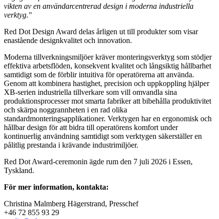
vikten av en användarcentrerad design i moderna industriella
verktyg."
Red Dot Design Award delas årligen ut till produkter som visar
enastående designkvalitet och innovation.
Moderna tillverkningsmiljöer kräver monteringsverktyg som stödjer
effektiva arbetsflöden, konsekvent kvalitet och långsiktig hållbarhet
samtidigt som de förblir intuitiva för operatörerna att använda.
Genom att kombinera hastighet, precision och uppkoppling hjälper
XB-serien industriella tillverkare som vill omvandla sina
produktionsprocesser mot smarta fabriker att bibehålla produktivitet
och skärpa noggrannheten i en rad olika
standardmonteringsapplikationer. Verktygen har en ergonomisk och
hållbar design för att bidra till operatörens komfort under
kontinuerlig användning samtidigt som verktygen säkerställer en
pålitlig prestanda i krävande industrimiljöer.
Red Dot Award-ceremonin ägde rum den 7 juli 2026 i Essen,
Tyskland.
För mer information, kontakta:
Christina Malmberg Hägerstrand, Presschef
+46 72 855 93 29