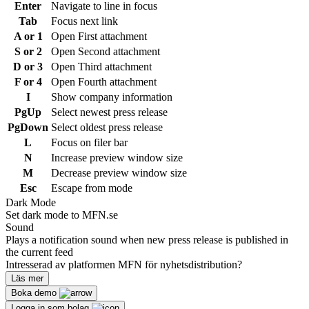
Enter
Navigate to line in focus
Tab
Focus next link
A or 1
Open First attachment
S or 2
Open Second attachment
D or 3
Open Third attachment
F or 4
Open Fourth attachment
I
Show company information
PgUp
Select newest press release
PgDown
Select oldest press release
L
Focus on filer bar
N
Increase preview window size
M
Decrease preview window size
Esc
Escape from mode
Dark Mode
Set dark mode to MFN.se
Sound
Plays a notification sound when new press release is published in
the current feed
Intresserad av platformen MFN för nyhetsdistribution?
Läs mer
Boka demo
Logga in som bolag