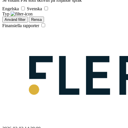
Se endast PM som skrivits på följande språk
Engelska
Svenska
Typ
Använd filter
Rensa
Finansiella rapporter