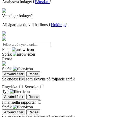
Analysera bolaget i
Börsdata
!
Vem äger bolaget?
All ägardata du vill ha finns i
Holdings
!
Filter
Språk
Rensa
Språk
Använd filter
Rensa
Se endast PM som skrivits på följande språk
Engelska
Svenska
Typ
Använd filter
Rensa
Finansiella rapporter
Språk
Använd filter
Rensa