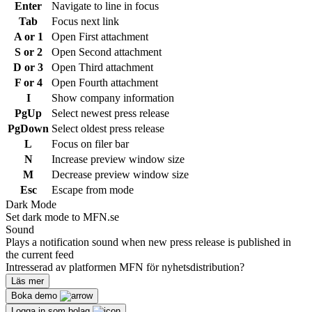
Enter
Navigate to line in focus
Tab
Focus next link
A or 1
Open First attachment
S or 2
Open Second attachment
D or 3
Open Third attachment
F or 4
Open Fourth attachment
I
Show company information
PgUp
Select newest press release
PgDown
Select oldest press release
L
Focus on filer bar
N
Increase preview window size
M
Decrease preview window size
Esc
Escape from mode
Dark Mode
Set dark mode to MFN.se
Sound
Plays a notification sound when new press release is published in
the current feed
Intresserad av platformen MFN för nyhetsdistribution?
Läs mer
Boka demo
Logga in som bolag