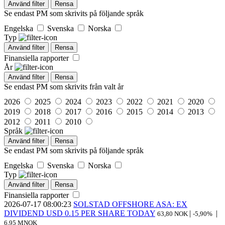
Använd filter
Rensa
Se endast PM som skrivits på följande språk
Engelska
Svenska
Norska
Typ
Använd filter
Rensa
Finansiella rapporter
År
Använd filter
Rensa
Se endast PM som skrivits från valt år
2026
2025
2024
2023
2022
2021
2020
2019
2018
2017
2016
2015
2014
2013
2012
2011
2010
Språk
Använd filter
Rensa
Se endast PM som skrivits på följande språk
Engelska
Svenska
Norska
Typ
Använd filter
Rensa
Finansiella rapporter
2026-07-17
08:00:23
SOLSTAD OFFSHORE ASA: EX
DIVIDEND USD 0.15 PER SHARE TODAY
|
|
63,80 NOK
-5,90%
6,95 MNOK