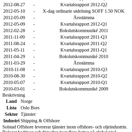
2012-08-27
-
Kvartalsrapport 2012-Q2
2012-05-10
-
X-dag ordinarie utdelning SOFF 1.50 NOK
2012-05-09
-
Årsstämma
2012-05-09
-
Kvartalsrapport 2012-Q1
2012-02-28
-
Bokslutskommuniké 2011
2011-11-09
-
Kvartalsrapport 2011-Q3
2011-08-24
-
Kvartalsrapport 2011-Q2
2011-05-11
-
Kvartalsrapport 2011-Q1
2011-04-29
-
Bokslutskommuniké 2010
2011-03-29
-
Årsstämma
2010-11-08
-
Kvartalsrapport 2010-Q3
2010-08-30
-
Kvartalsrapport 2010-Q2
2010-05-07
-
Kvartalsrapport 2010-Q1
2010-03-01
-
Bokslutskommuniké 2009
Beskrivning
Land
Norge
Lista
Oslo Bors
Sektor
Tjänster
Industri
Shipping & Offshore
Solstad Offshore levererar tjänster inom offshore- och oljeindustrin.