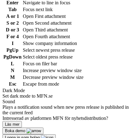
Enter
Navigate to line in focus
Tab
Focus next link
A or 1
Open First attachment
S or 2
Open Second attachment
D or 3
Open Third attachment
F or 4
Open Fourth attachment
I
Show company information
PgUp
Select newest press release
PgDown
Select oldest press release
L
Focus on filer bar
N
Increase preview window size
M
Decrease preview window size
Esc
Escape from mode
Dark Mode
Set dark mode to MFN.se
Sound
Plays a notification sound when new press release is published in
the current feed
Intresserad av platformen MFN för nyhetsdistribution?
Läs mer
Boka demo
Logga in som bolag