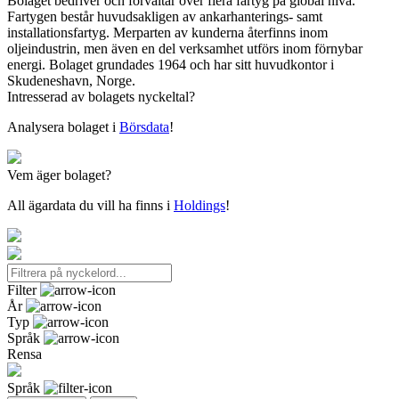
Bolaget bedriver och förvaltar över flera fartyg på global nivå.
Fartygen består huvudsakligen av ankarhanterings- samt
installationsfartyg. Merparten av kunderna återfinns inom
oljeindustrin, men även en del verksamhet utförs inom förnybar
energi. Bolaget grundades 1964 och har sitt huvudkontor i
Skudeneshavn, Norge.
Intresserad av bolagets nyckeltal?
Analysera bolaget i
Börsdata
!
Vem äger bolaget?
All ägardata du vill ha finns i
Holdings
!
Filter
År
Typ
Språk
Rensa
Språk