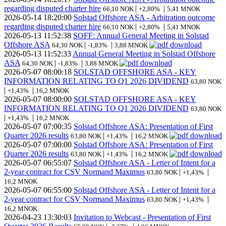
regarding disputed charter hire
|
|
66,10 NOK
+2,80%
5,41 MNOK
2026-05-14
18:20:00
Solstad Offshore ASA - Arbitration outcome
regarding disputed charter hire
|
|
66,10 NOK
+2,80%
5,41 MNOK
2026-05-13
11:52:38
SOFF: Annual General Meeting in Solstad
Offshore ASA
|
|
64,30 NOK
-1,83%
3,88 MNOK
2026-05-13
11:52:33
Annual General Meeting in Solstad Offshore
ASA
|
|
64,30 NOK
-1,83%
3,88 MNOK
2026-05-07
08:00:18
SOLSTAD OFFSHORE ASA - KEY
INFORMATION RELATING TO Q1 2026 DIVIDEND
63,80 NOK
|
|
+1,43%
16,2 MNOK
2026-05-07
08:00:00
SOLSTAD OFFSHORE ASA - KEY
INFORMATION RELATING TO Q1 2026 DIVIDEND
63,80 NOK
|
|
+1,43%
16,2 MNOK
2026-05-07
07:00:35
Solstad Offshore ASA: Presentation of First
Quarter 2026 results
|
|
63,80 NOK
+1,43%
16,2 MNOK
2026-05-07
07:00:00
Solstad Offshore ASA: Presentation of First
Quarter 2026 results
|
|
63,80 NOK
+1,43%
16,2 MNOK
2026-05-07
06:55:07
Solstad Offshore ASA - Letter of Intent for a
2-year contract for CSV Normand Maximus
|
|
63,80 NOK
+1,43%
16,2 MNOK
2026-05-07
06:55:00
Solstad Offshore ASA - Letter of Intent for a
2-year contract for CSV Normand Maximus
|
|
63,80 NOK
+1,43%
16,2 MNOK
2026-04-23
13:30:03
Invitation to Webcast - Presentation of First