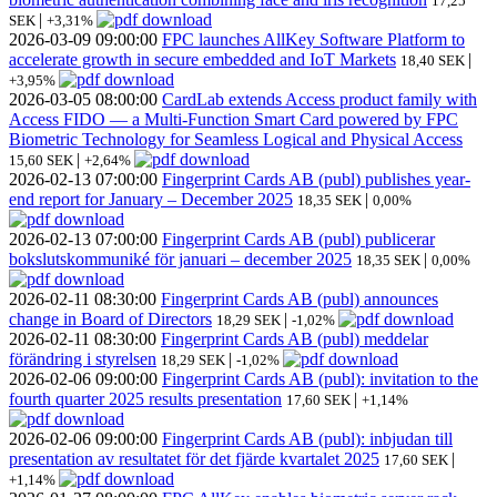
17,25
|
SEK
+3,31%
2026-03-09
09:00:00
FPC launches AllKey Software Platform to
accelerate growth in secure embedded and IoT Markets
|
18,40 SEK
+3,95%
2026-03-05
08:00:00
CardLab extends Access product family with
Access FIDO — a Multi-Function Smart Card powered by FPC
Biometric Technology for Seamless Logical and Physical Access
|
15,60 SEK
+2,64%
2026-02-13
07:00:00
Fingerprint Cards AB (publ) publishes year-
end report for January – December 2025
|
18,35 SEK
0,00%
2026-02-13
07:00:00
Fingerprint Cards AB (publ) publicerar
bokslutskommuniké för januari – december 2025
|
18,35 SEK
0,00%
2026-02-11
08:30:00
Fingerprint Cards AB (publ) announces
change in Board of Directors
|
18,29 SEK
-1,02%
2026-02-11
08:30:00
Fingerprint Cards AB (publ) meddelar
förändring i styrelsen
|
18,29 SEK
-1,02%
2026-02-06
09:00:00
Fingerprint Cards AB (publ): invitation to the
fourth quarter 2025 results presentation
|
17,60 SEK
+1,14%
2026-02-06
09:00:00
Fingerprint Cards AB (publ): inbjudan till
presentation av resultatet för det fjärde kvartalet 2025
|
17,60 SEK
+1,14%