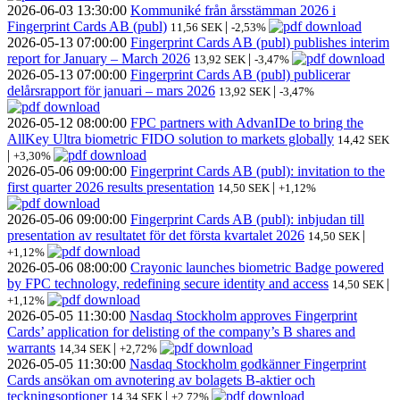
2026-06-03
13:30:00
Kommuniké från årsstämman 2026 i
Fingerprint Cards AB (publ)
|
11,56 SEK
-2,53%
2026-05-13
07:00:00
Fingerprint Cards AB (publ) publishes interim
report for January – March 2026
|
13,92 SEK
-3,47%
2026-05-13
07:00:00
Fingerprint Cards AB (publ) publicerar
delårsrapport för januari – mars 2026
|
13,92 SEK
-3,47%
2026-05-12
08:00:00
FPC partners with AdvanIDe to bring the
AllKey Ultra biometric FIDO solution to markets globally
14,42 SEK
|
+3,30%
2026-05-06
09:00:00
Fingerprint Cards AB (publ): invitation to the
first quarter 2026 results presentation
|
14,50 SEK
+1,12%
2026-05-06
09:00:00
Fingerprint Cards AB (publ): inbjudan till
presentation av resultatet för det första kvartalet 2026
|
14,50 SEK
+1,12%
2026-05-06
08:00:00
Crayonic launches biometric Badge powered
by FPC technology, redefining secure identity and access
|
14,50 SEK
+1,12%
2026-05-05
11:30:00
Nasdaq Stockholm approves Fingerprint
Cards’ application for delisting of the company’s B shares and
warrants
|
14,34 SEK
+2,72%
2026-05-05
11:30:00
Nasdaq Stockholm godkänner Fingerprint
Cards ansökan om avnotering av bolagets B-aktier och
teckningsoptioner
|
14,34 SEK
+2,72%