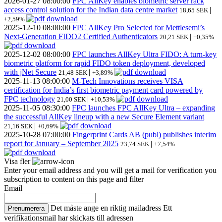
2026-01-27
08:00:00
FPC AllKey enables biometric server rack
access control solution for the Indian data centre market
|
18,65 SEK
+2,59%
2025-12-10
08:00:00
FPC AllKey Pro Selected for Mettlesemi’s
Next-Generation FIDO2 Certified Authenticators
|
20,21 SEK
+0,35%
2025-12-02
08:00:00
FPC launches AllKey Ultra FIDO: A turn-key
biometric platform for rapid FIDO token deployment, developed
with jNet Secure
|
21,48 SEK
+3,89%
2025-11-13
08:00:00
M-Tech Innovations receives VISA
certification for India’s first biometric payment card powered by
FPC technology
|
21,00 SEK
+10,53%
2025-11-05
08:30:00
FPC launches FPC AllKey Ultra – expanding
the successful AllKey lineup with a new Secure Element variant
|
21,16 SEK
+0,69%
2025-10-28
07:00:00
Fingerprint Cards AB (publ) publishes interim
report for January – September 2025
|
23,74 SEK
+7,54%
Visa fler
Enter your email address and you will get a mail for verification you
subscription to content on this page and filter
Email
Det måste ange en riktig mailadress
Ett
Prenumerera
verifikationsmail har skickats till adressen