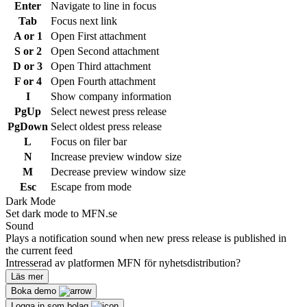
Enter
Navigate to line in focus
Tab
Focus next link
A or 1
Open First attachment
S or 2
Open Second attachment
D or 3
Open Third attachment
F or 4
Open Fourth attachment
I
Show company information
PgUp
Select newest press release
PgDown
Select oldest press release
L
Focus on filer bar
N
Increase preview window size
M
Decrease preview window size
Esc
Escape from mode
Dark Mode
Set dark mode to MFN.se
Sound
Plays a notification sound when new press release is published in
the current feed
Intresserad av platformen MFN för nyhetsdistribution?
Läs mer
Boka demo
Logga in som bolag