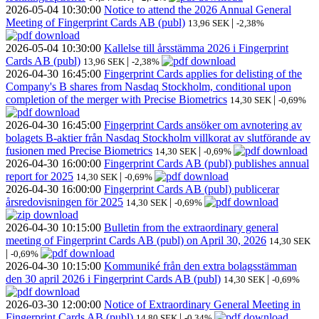
2026-05-04
10:30:00
Notice to attend the 2026 Annual General
Meeting of Fingerprint Cards AB (publ)
|
13,96 SEK
-2,38%
2026-05-04
10:30:00
Kallelse till årsstämma 2026 i Fingerprint
Cards AB (publ)
|
13,96 SEK
-2,38%
2026-04-30
16:45:00
Fingerprint Cards applies for delisting of the
Company's B shares from Nasdaq Stockholm, conditional upon
completion of the merger with Precise Biometrics
|
14,30 SEK
-0,69%
2026-04-30
16:45:00
Fingerprint Cards ansöker om avnotering av
bolagets B-aktier från Nasdaq Stockholm villkorat av slutförande av
fusionen med Precise Biometrics
|
14,30 SEK
-0,69%
2026-04-30
16:00:00
Fingerprint Cards AB (publ) publishes annual
report for 2025
|
14,30 SEK
-0,69%
2026-04-30
16:00:00
Fingerprint Cards AB (publ) publicerar
årsredovisningen för 2025
|
14,30 SEK
-0,69%
2026-04-30
10:15:00
Bulletin from the extraordinary general
meeting of Fingerprint Cards AB (publ) on April 30, 2026
14,30 SEK
|
-0,69%
2026-04-30
10:15:00
Kommuniké från den extra bolagsstämman
den 30 april 2026 i Fingerprint Cards AB (publ)
|
14,30 SEK
-0,69%
2026-03-30
12:00:00
Notice of Extraordinary General Meeting in
Fingerprint Cards AB (publ)
|
14,80 SEK
-0,34%