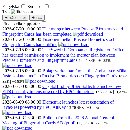
Engelska
Svenska
Typ
Använd filter
Rensa
Finansiella rapporter
2026-07-20
10:00:00
The merger between Precise Biometrics and
Fingerprint Cards has been completed
2026-07-20
10:00:00
Fusionen mellan Precise Biometrics och
Fingerprint Cards har slutförts
2026-07-15
09:30:00
The Swedish Companies Registration Office
has granted permission to implement the merger plan between
Precise Biometrics and Fingerprint Cards
|
14,64 SEK
+0,83%
2026-07-15
09:30:00
Bolagsverket har lämnat tillstånd att verkställa
fusionsplanen mellan Precise Biometrics och Fingerprint Cards
14,64
|
SEK
+0,83%
2026-06-30
08:00:00
CryptoBind by JISA Softech launches new
FIDO security tokens powered by FPC biometrics
|
15,72 SEK
-1,87%
2026-06-09
08:00:00
Elementik launches latest generation of
ByteSeal powered by FPC AllKey
|
13,70 SEK
+0,59%
2026-06-03
13:30:00
Bulletin from the 2026 Annual General
Meeting of Fingerprint Cards AB (publ)
|
11,56 SEK
-2,53%