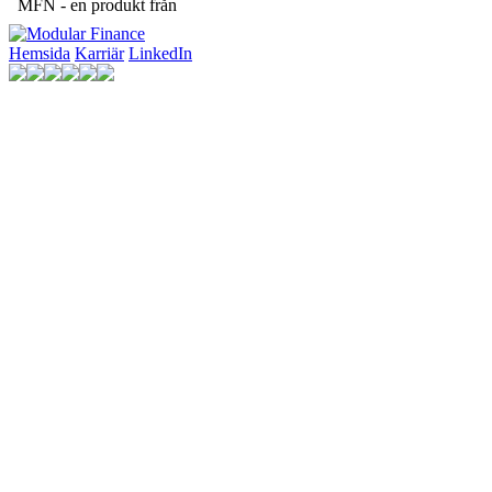
MFN - en produkt från
Hemsida
Karriär
LinkedIn