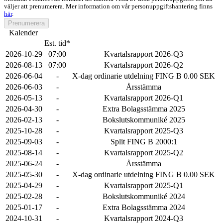
väljer att prenumerera. Mer information om vår personuppgiftshantering finns
här
.
Prenumerera
Kalender
Est. tid*
2026-10-29
07:00
Kvartalsrapport 2026-Q3
2026-08-13
07:00
Kvartalsrapport 2026-Q2
2026-06-04
-
X-dag ordinarie utdelning FING B 0.00 SEK
2026-06-03
-
Årsstämma
2026-05-13
-
Kvartalsrapport 2026-Q1
2026-04-30
-
Extra Bolagsstämma 2025
2026-02-13
-
Bokslutskommuniké 2025
2025-10-28
-
Kvartalsrapport 2025-Q3
2025-09-03
-
Split FING B 2000:1
2025-08-14
-
Kvartalsrapport 2025-Q2
2025-06-24
-
Årsstämma
2025-05-30
-
X-dag ordinarie utdelning FING B 0.00 SEK
2025-04-29
-
Kvartalsrapport 2025-Q1
2025-02-28
-
Bokslutskommuniké 2024
2025-01-17
-
Extra Bolagsstämma 2024
2024-10-31
-
Kvartalsrapport 2024-Q3