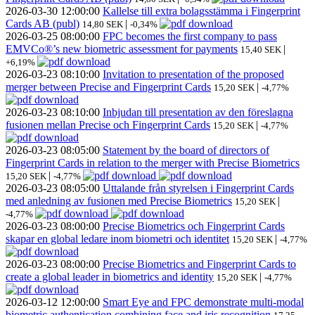
2026-03-30
12:00:00
Kallelse till extra bolagsstämma i Fingerprint
Cards AB (publ)
|
14,80 SEK
-0,34%
2026-03-25
08:00:00
FPC becomes the first company to pass
EMVCo®’s new biometric assessment for payments
|
15,40 SEK
+6,19%
2026-03-23
08:10:00
Invitation to presentation of the proposed
merger between Precise and Fingerprint Cards
|
15,20 SEK
-4,77%
2026-03-23
08:10:00
Inbjudan till presentation av den föreslagna
fusionen mellan Precise och Fingerprint Cards
|
15,20 SEK
-4,77%
2026-03-23
08:05:00
Statement by the board of directors of
Fingerprint Cards in relation to the merger with Precise Biometrics
|
15,20 SEK
-4,77%
2026-03-23
08:05:00
Uttalande från styrelsen i Fingerprint Cards
med anledning av fusionen med Precise Biometrics
|
15,20 SEK
-4,77%
2026-03-23
08:00:00
Precise Biometrics och Fingerprint Cards
skapar en global ledare inom biometri och identitet
|
15,20 SEK
-4,77%
2026-03-23
08:00:00
Precise Biometrics and Fingerprint Cards to
create a global leader in biometrics and identity
|
15,20 SEK
-4,77%
2026-03-12
12:00:00
Smart Eye and FPC demonstrate multi-modal
biometric authentication combining face and iris recognition