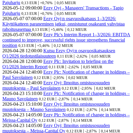
Pajuharju
|
|
0,13 EUR
+0,76%
0,05 MEUR
2026-05-12
09:00:00
Eezy Oyj - Managers' Transactions - Tapio
Pajuharju
|
|
0,13 EUR
+0,76%
0,05 MEUR
2026-05-07
07:00:00
Eezy Oyj:n osavuosikatsaus 1–3/2026:
Käyttökatteen paraneminen jatkui, onnistunut osakeanti vahvistaa
rahoitusasemaa
|
|
0,13 EUR
+5,46%
0,12 MEUR
2026-05-07
07:00:00
Eezy Plc's Interim Report 1–3/2026: EBITDA
continued to improve, successful rights issue strengthens financial
position
|
|
0,13 EUR
+5,46%
0,12 MEUR
2026-04-28
12:00:00
Kutsu Eezy Oyj:n osavuosikatsauksen
Q1/2026 tiedotustilaisuuteen
|
|
0,11 EUR
-2,62%
0,05 MEUR
2026-04-28
12:00:00
Eezy Plc: Invitation to briefing on the
Q1/2026 Interim Report
|
|
0,11 EUR
-2,62%
0,05 MEUR
2026-04-24
12:40:00
Eezy Plc: Notification of change in holdings –
Paul Savolainen
|
|
0,12 EUR
-2,95%
0,02 MEUR
2026-04-24
12:40:00
Eezy Oyj: Ilmoitus omistusosuuden
muutoksesta – Paul Savolainen
|
|
0,12 EUR
-2,95%
0,02 MEUR
2026-04-23
15:10:00
Eezy Plc: Notification of change in holdings –
Mauno Savolainen
|
|
0,12 EUR
-2,87%
0,14 MEUR
2026-04-23
15:10:00
Eezy Oyj: Ilmoitus omistusosuuden
muutoksesta – Mauno Savolainen
|
|
0,12 EUR
-2,87%
0,14 MEUR
2026-04-23
14:05:00
Eezy Plc: Notification of change in holdings –
Meissa-Capital Oy
|
|
0,12 EUR
-2,87%
0,14 MEUR
2026-04-23
14:05:00
Eezy Oyj: Ilmoitus omistusosuuden
muutoksesta – Meissa-Capital Oy
|
|
0,12 EUR
-2,87%
0,14 MEUR