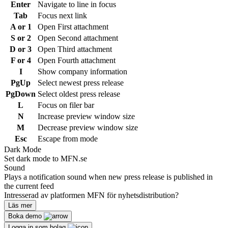
Enter
Navigate to line in focus
Tab
Focus next link
A or 1
Open First attachment
S or 2
Open Second attachment
D or 3
Open Third attachment
F or 4
Open Fourth attachment
I
Show company information
PgUp
Select newest press release
PgDown
Select oldest press release
L
Focus on filer bar
N
Increase preview window size
M
Decrease preview window size
Esc
Escape from mode
Dark Mode
Set dark mode to MFN.se
Sound
Plays a notification sound when new press release is published in
the current feed
Intresserad av platformen MFN för nyhetsdistribution?
Läs mer
Boka demo
Logga in som bolag