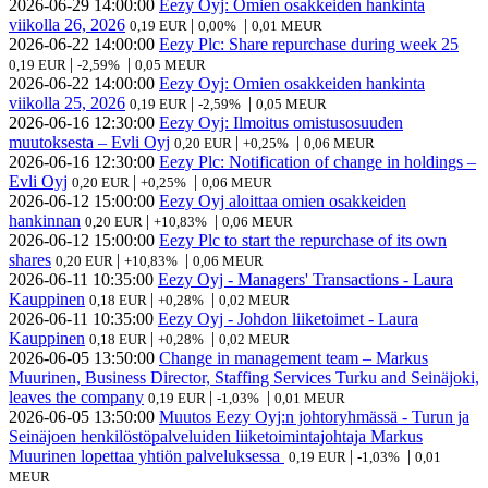
2026-06-29
14:00:00
Eezy Oyj: Omien osakkeiden hankinta
viikolla 26, 2026
|
|
0,19 EUR
0,00%
0,01 MEUR
2026-06-22
14:00:00
Eezy Plc: Share repurchase during week 25
|
|
0,19 EUR
-2,59%
0,05 MEUR
2026-06-22
14:00:00
Eezy Oyj: Omien osakkeiden hankinta
viikolla 25, 2026
|
|
0,19 EUR
-2,59%
0,05 MEUR
2026-06-16
12:30:00
Eezy Oyj: Ilmoitus omistusosuuden
muutoksesta – Evli Oyj
|
|
0,20 EUR
+0,25%
0,06 MEUR
2026-06-16
12:30:00
Eezy Plc: Notification of change in holdings –
Evli Oyj
|
|
0,20 EUR
+0,25%
0,06 MEUR
2026-06-12
15:00:00
Eezy Oyj aloittaa omien osakkeiden
hankinnan
|
|
0,20 EUR
+10,83%
0,06 MEUR
2026-06-12
15:00:00
Eezy Plc to start the repurchase of its own
shares
|
|
0,20 EUR
+10,83%
0,06 MEUR
2026-06-11
10:35:00
Eezy Oyj - Managers' Transactions - Laura
Kauppinen
|
|
0,18 EUR
+0,28%
0,02 MEUR
2026-06-11
10:35:00
Eezy Oyj - Johdon liiketoimet - Laura
Kauppinen
|
|
0,18 EUR
+0,28%
0,02 MEUR
2026-06-05
13:50:00
Change in management team – Markus
Muurinen, Business Director, Staffing Services Turku and Seinäjoki,
leaves the company
|
|
0,19 EUR
-1,03%
0,01 MEUR
2026-06-05
13:50:00
Muutos Eezy Oyj:n johtoryhmässä - Turun ja
Seinäjoen henkilöstöpalveluiden liiketoimintajohtaja Markus
Muurinen lopettaa yhtiön palveluksessa
|
|
0,19 EUR
-1,03%
0,01
MEUR