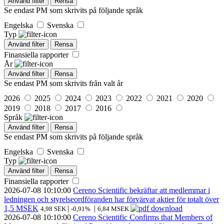
Använd filter
Rensa
Se endast PM som skrivits på följande språk
Engelska
Svenska
Typ
Använd filter
Rensa
Finansiella rapporter
År
Använd filter
Rensa
Se endast PM som skrivits från valt år
2026
2025
2024
2023
2022
2021
2020
2019
2018
2017
2016
Språk
Använd filter
Rensa
Se endast PM som skrivits på följande språk
Engelska
Svenska
Typ
Använd filter
Rensa
Finansiella rapporter
2026-07-08
10:10:00
Cereno Scientific bekräftar att medlemmar i
ledningen och styrelseordföranden har förvärvat aktier för totalt över
1,5 MSEK
|
|
4,98 SEK
-0,91%
6,84 MSEK
2026-07-08
10:10:00
Cereno Scientific Confirms that Members of