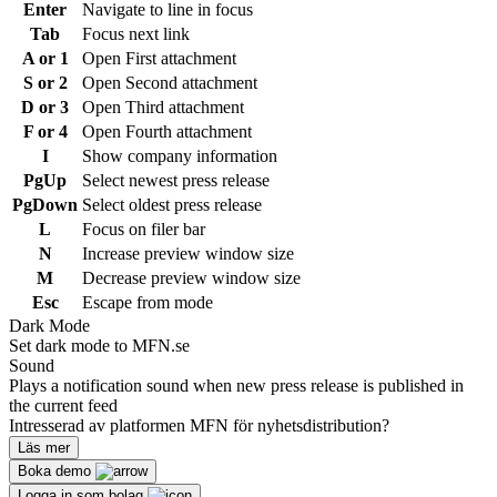
Enter
Navigate to line in focus
Tab
Focus next link
A or 1
Open First attachment
S or 2
Open Second attachment
D or 3
Open Third attachment
F or 4
Open Fourth attachment
I
Show company information
PgUp
Select newest press release
PgDown
Select oldest press release
L
Focus on filer bar
N
Increase preview window size
M
Decrease preview window size
Esc
Escape from mode
Dark Mode
Set dark mode to MFN.se
Sound
Plays a notification sound when new press release is published in
the current feed
Intresserad av platformen MFN för nyhetsdistribution?
Läs mer
Boka demo
Logga in som bolag