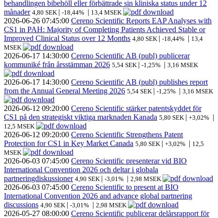
behandlingen bibehöll eller förbättrade sin kliniska status under 12
månader
|
|
4,80 SEK
-18,44%
13,4 MSEK
2026-06-26
07:45:00
Cereno Scientific Reports EAP Analyses with
CS1 in PAH: Majority of Completing Patients Achieved Stable or
Improved Clinical Status over 12 Months
|
|
4,80 SEK
-18,44%
13,4
MSEK
2026-06-17
14:30:00
Cereno Scientific AB (publ) publicerar
kommuniké från årsstämman 2026
|
|
5,54 SEK
-1,25%
3,16 MSEK
2026-06-17
14:30:00
Cereno Scientific AB (publ) publishes report
from the Annual General Meeting 2026
|
|
5,54 SEK
-1,25%
3,16 MSEK
2026-06-12
09:20:00
Cereno Scientific stärker patentskyddet för
CS1 på den strategiskt viktiga marknaden Kanada
|
|
5,80 SEK
+3,02%
12,5 MSEK
2026-06-12
09:20:00
Cereno Scientific Strengthens Patent
Protection for CS1 in Key Market Canada
|
|
5,80 SEK
+3,02%
12,5
MSEK
2026-06-03
07:45:00
Cereno Scientific presenterar vid BIO
International Convention 2026 och deltar i globala
partneringdiskussioner
|
|
4,90 SEK
-3,01%
2,98 MSEK
2026-06-03
07:45:00
Cereno Scientific to present at BIO
International Convention 2026 and advance global partnering
discussions
|
|
4,90 SEK
-3,01%
2,98 MSEK
2026-05-27
08:00:00
Cereno Scientific publicerar delårsrapport för