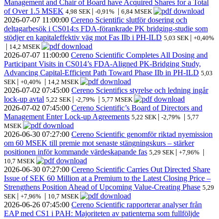
Management and Chair of Board have Acquired Shares for a Total
of Over 1.5 MSEK
|
|
4,98 SEK
-0,91%
6,84 MSEK
2026-07-07
11:00:00
Cereno Scientific slutför dosering och
deltagarbesök i CS014:s FDA-förankrade PK bridging-studie som
stödjer en kapitaleffektiv väg mot Fas IIb i PH-ILD
|
5,03 SEK
+0,40%
|
14,2 MSEK
2026-07-07
11:00:00
Cereno Scientific Completes All Dosing and
Participant Visits in CS014’s FDA-Aligned PK-Bridging Study,
Advancing Capital-Efficient Path Toward Phase IIb in PH-ILD
5,03
|
|
SEK
+0,40%
14,2 MSEK
2026-07-02
07:45:00
Cereno Scientifics styrelse och ledning ingår
lock-up avtal
|
|
5,22 SEK
-2,79%
5,77 MSEK
2026-07-02
07:45:00
Cereno Scientific’s Board of Directors and
Management Enter Lock-up Agreements
|
|
5,22 SEK
-2,79%
5,77
MSEK
2026-06-30
07:27:00
Cereno Scientific genomför riktad nyemission
om 60 MSEK till premie mot senaste stängningskurs – stärker
positionen inför kommande värdeskapande fas
|
|
5,29 SEK
+7,96%
10,7 MSEK
2026-06-30
07:27:00
Cereno Scientific Carries Out Directed Share
Issue of SEK 60 Million at a Premium to the Latest Closing Price –
Strengthens Position Ahead of Upcoming Value-Creating Phase
5,29
|
|
SEK
+7,96%
10,7 MSEK
2026-06-26
07:45:00
Cereno Scientific rapporterar analyser från
EAP med CS1 i PAH: Majoriteten av patienterna som fullföljde