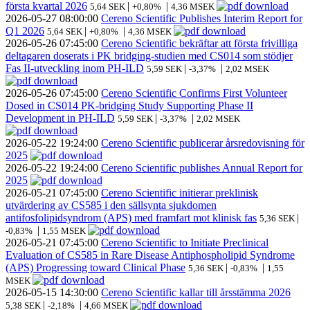
första kvartal 2026
|
|
5,64 SEK
+0,80%
4,36 MSEK
2026-05-27
08:00:00
Cereno Scientific Publishes Interim Report for
Q1 2026
|
|
5,64 SEK
+0,80%
4,36 MSEK
2026-05-26
07:45:00
Cereno Scientific bekräftar att första frivilliga
deltagaren doserats i PK bridging-studien med CS014 som stödjer
Fas II-utveckling inom PH-ILD
|
|
5,59 SEK
-3,37%
2,02 MSEK
2026-05-26
07:45:00
Cereno Scientific Confirms First Volunteer
Dosed in CS014 PK-bridging Study Supporting Phase II
Development in PH-ILD
|
|
5,59 SEK
-3,37%
2,02 MSEK
2026-05-22
19:24:00
Cereno Scientific publicerar årsredovisning för
2025
2026-05-22
19:24:00
Cereno Scientific publishes Annual Report for
2025
2026-05-21
07:45:00
Cereno Scientific initierar preklinisk
utvärdering av CS585 i den sällsynta sjukdomen
antifosfolipidsyndrom (APS) med framfart mot klinisk fas
|
5,36 SEK
|
-0,83%
1,55 MSEK
2026-05-21
07:45:00
Cereno Scientific to Initiate Preclinical
Evaluation of CS585 in Rare Disease Antiphospholipid Syndrome
(APS) Progressing toward Clinical Phase
|
|
5,36 SEK
-0,83%
1,55
MSEK
2026-05-15
14:30:00
Cereno Scientific kallar till årsstämma 2026
|
|
5,38 SEK
-2,18%
4,66 MSEK