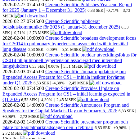
2026-02-27
07:45:00
Cereno Scientific Publishes Year-end Report
for 2025 (January 1 – December 31, 2025)
|
|
6,33 SEK
-0,71%
3,73
MSEK
2026-02-27
07:45:00
Cereno Scientific publicerar
bokslutskommuniké för 2025 (1 januari–31 december 2025)
6,33
|
|
SEK
-0,71%
3,73 MSEK
2026-02-04
10:00:00
Cereno Scientific broadens development focus
for CS014 to pulmonary hypertension associated with interstitial
lung disease
|
|
6,53 SEK
0,00%
5,51 MSEK
2026-02-04
10:00:00
Cereno Scientific breddar utvecklingsfokus för
CS014 till pulmonell hypertension associerad med interstitiell
lungsjukdom
|
|
6,53 SEK
0,00%
5,51 MSEK
2026-02-03
07:45:00
Cereno Scientific lämnar uppdatering om
Expanded Access Program för CS1 – initiala insikter förväntas
under Q1 2026
|
|
6,53 SEK
-4,39%
2,45 MSEK
2026-02-03
07:45:00
Cereno Scientific Provides Update on
Expanded Access Program for CS1 – initial learnings expected in
Q1 2026
|
|
6,53 SEK
-4,39%
2,45 MSEK
2026-02-02
14:00:00
Cereno Scientific Announces Program and
Speakers for the Capital Markets Day on February 5, 2026
|
6,83 SEK
|
+0,96%
2,72 MSEK
2026-02-02
14:00:00
Cereno Scientific presenterar program och
talare för kapitalmarknadsdagen den 5 februari
|
|
6,83 SEK
+0,96%
2,72 MSEK
Visa fler