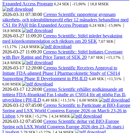
Expanded Access Program
|
|
6,24 SEK
-15,96%
18,8 MSEK
2026-03-31
07:30:00
Cereno Scientific rapporterar gynnsam
säkerhets- och tolerabilitetsprofil efter 12 månaders behandling med
CS1 för PAH från Expanded Access Program
|
|
6,24 SEK
-15,96%
18,8 MSEK
2026-03-27
11:09:20
Cereno Scientific: Stifel inleder bevakning
med köprekommendation och riktkurs om 20 SEK
|
7,67 SEK
|
+15,17%
24,8 MSEK
2026-03-27
11:09:20
Cereno Scientific: Stifel Initiates Coverage
with Buy Rating and Price Target of SEK 20
|
|
7,67 SEK
+15,17%
24,8 MSEK
2026-03-17
12:20:00
Cereno Scientific Receives Approval to
Initiate FDA-aligned Phase I Pharmacokinetic Study of CS014
Supporting Phase II Development in PH-ILD
|
|
6,49 SEK
+11,51%
6,00 MSEK
2026-03-17
12:20:00
Cereno Scientific erhåller godkännande att
initiera FDA-förankrad Fas I-studie av CS014 för att stödja Fas II-
utveckling i PH-ILD
|
|
6,49 SEK
+11,51%
6,00 MSEK
2026-03-12
07:45:00
Cereno Scientific to Participate at BIO-Europe
Spring and LSX World Congress Europe 2026 on March 23-26 in
Lisbon
|
|
5,79 SEK
+5,27%
4,34 MSEK
2026-03-12
07:45:00
Cereno Scientific deltar vid BIO-Europe
Spring och LSX World Congress Europe 2026 den 23–26 mars i
Lissabon
|
|
5,79 SEK
+5,27%
4,34 MSEK