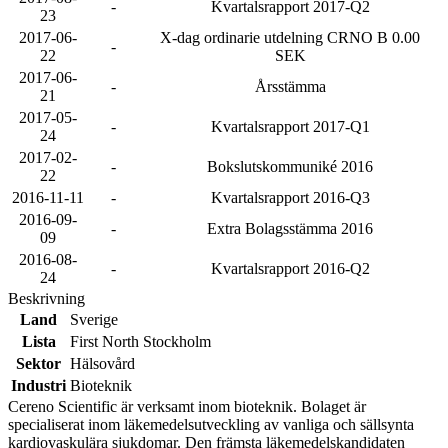
-
Kvartalsrapport 2017-Q2
23
2017-06-
X-dag ordinarie utdelning CRNO B 0.00
-
22
SEK
2017-06-
-
Årsstämma
21
2017-05-
-
Kvartalsrapport 2017-Q1
24
2017-02-
-
Bokslutskommuniké 2016
22
2016-11-11
-
Kvartalsrapport 2016-Q3
2016-09-
-
Extra Bolagsstämma 2016
09
2016-08-
-
Kvartalsrapport 2016-Q2
24
Beskrivning
Land
Sverige
Lista
First North Stockholm
Sektor
Hälsovård
Industri
Bioteknik
Cereno Scientific är verksamt inom bioteknik. Bolaget är
specialiserat inom läkemedelsutveckling av vanliga och sällsynta
kardiovaskulära sjukdomar. Den främsta läkemedelskandidaten