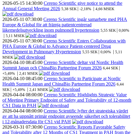
2026-05-15
14:30:00
Cereno Scientific give notice to attend the
Annual General Meeting 2026
|
|
5,38 SEK
-2,18%
4,66 MSEK
2026-05-11
07:30:00
Cereno Scientific ingår samarbete med PHA
Europe & Global för att främja patientcentrerad
läkemedelsutveckling inom pulmonell hypertension
|
5,55 SEK
0,00%
|
5,11 MSEK
2026-05-11
07:30:00
Cereno Scientific Enters Collaboration with
PHA Europe & Global to Advance Patient-centered Drug
Development in Pulmonary Hypertension
|
|
5,55 SEK
0,00%
5,11
MSEK
2026-04-10
08:45:00
Cereno Scientific deltar vid Nordic Health
Summit Japan och ChinaBio Partnering Forum 2026
|
6,44 SEK
|
+5,49%
2,41 MSEK
2026-04-10
08:45:00
Cereno Scientific to Participate at Nordic
Health Summit Japan and ChinaBio Partnering Forum 2026
6,44
|
|
SEK
+5,49%
2,41 MSEK
2026-04-04
08:00:00
Cereno Scientific Highlights Strategic Value
of Meeting Primary Endpoint of Safety and Tolerability of 12-month
CS1 Data in PAH
2026-04-04
08:00:00
Cereno Scientific lyfter det strategiska värdet
av att ha uppnått primär endpoint avseende säkerhet och tolerabilitet
i 12-månadersdata för CS1 vid PAH
2026-03-31
07:30:00
Cereno Scientific Reports Favorable Safety
and Tolerability after 12 Months of CS1 Treatment in PAH from the