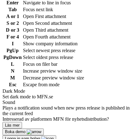
Enter
Navigate to line in focus
Tab
Focus next link
A or 1
Open First attachment
S or 2
Open Second attachment
D or 3
Open Third attachment
F or 4
Open Fourth attachment
I
Show company information
PgUp
Select newest press release
PgDown
Select oldest press release
L
Focus on filer bar
N
Increase preview window size
M
Decrease preview window size
Esc
Escape from mode
Dark Mode
Set dark mode to MFN.se
Sound
Plays a notification sound when new press release is published in
the current feed
Intresserad av platformen MFN för nyhetsdistribution?
Läs mer
Boka demo
Logga in som bolag