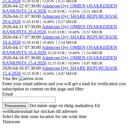
21.4.2026
|
|
32,30 EUR
+2,05%
0,31 MEUR
2026-04-22
07:30:00
Admicom Oyj: OMIEN OSAKKEIDEN
HANKINTA 21.4.2026
|
|
32,30 EUR
+2,05%
0,31 MEUR
2026-04-21
07:30:00
Admicom Oyj: SHARE REPURCHASE
20.4.2026
|
|
31,65 EUR
+0,48%
0,57 MEUR
2026-04-21
07:30:00
Admicom Oyj: OMIEN OSAKKEIDEN
HANKINTA 20.4.2026
|
|
31,65 EUR
+0,48%
0,57 MEUR
2026-04-17
07:30:00
Admicom Oyj: SHARE REPURCHASE
16.4.2026
|
|
32,50 EUR
+0,46%
1,54 MEUR
2026-04-17
07:30:00
Admicom Oyj: OMIEN OSAKKEIDEN
HANKINTA 16.4.2026
|
|
32,50 EUR
+0,46%
1,54 MEUR
2026-04-16
07:30:00
Admicom Oyj: OMIEN OSAKKEIDEN
HANKINTA 15.4.2026
|
|
32,35 EUR
+0,94%
0,87 MEUR
2026-04-16
07:30:00
Admicom Oyj: SHARE REPURCHASE
15.4.2026
|
|
32,35 EUR
+0,94%
0,87 MEUR
Visa fler
Enter your email address and you will get a mail for verification you
subscription to content on this page and filter
Email
Det måste ange en riktig mailadress
Ett
Prenumerera
verifikationsmail har skickats till adressen
Select the time zone location for site wide time
Timezone