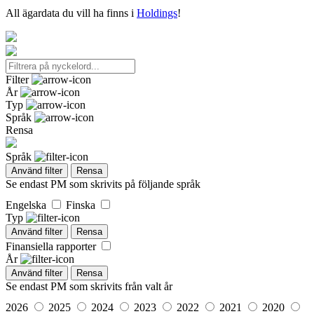
All ägardata du vill ha finns i
Holdings
!
Filter
År
Typ
Språk
Rensa
Språk
Använd filter
Rensa
Se endast PM som skrivits på följande språk
Engelska
Finska
Typ
Använd filter
Rensa
Finansiella rapporter
År
Använd filter
Rensa
Se endast PM som skrivits från valt år
2026
2025
2024
2023
2022
2021
2020