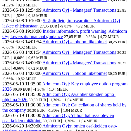
|
-1,52%
0,18 MEUR
2026-06-18
12:54:09
Admicom Oyj - Managers' Transactions
25,85
|
|
EUR
-1,52%
0,18 MEUR
2026-06-08
19:10:00
Sisäpiiritieto, tulosvaroitus: Admicom Oyj
laskee ohjeistustaan
|
|
27,05 EUR
-9,83%
4,72 MEUR
2026-06-08
19:10:00
Insider information, profit warning: Admicom
Oyj lowers its financial guidance
|
|
27,05 EUR
-9,83%
4,72 MEUR
2026-06-03
14:01:54
Admicom Oyj - Johdon liiketoimet
|
30,25 EUR
|
-0,66%
0,62 MEUR
2026-06-03
14:01:54
Admicom Oyj - Managers' Transactions
30,25
|
|
EUR
-0,66%
0,62 MEUR
2026-06-03
14:00:00
Admicom Oyj - Managers' Transactions
30,25
|
|
EUR
-0,66%
0,62 MEUR
2026-06-03
14:00:00
Admicom Oyj - Johdon liiketoimet
|
30,25 EUR
|
-0,66%
0,62 MEUR
2026-05-19
11:35:00
Admicom Oyj: Key employee option program
2026
|
|
30,30 EUR
-1,30%
1,04 MEUR
2026-05-19
11:35:00
Admicom Oyj: Avainhenkilöiden optio-
ohjelma 2026
|
|
30,30 EUR
-1,30%
1,04 MEUR
2026-05-19
11:30:00
Admicom Oyj: Cancellation of shares held by
the company
|
|
30,30 EUR
-1,30%
1,04 MEUR
2026-05-19
11:30:00
Admicom Oyj: Yhtiön hallussa olevien
osakkeiden mitätöinti
|
|
30,30 EUR
-1,30%
1,04 MEUR
2026-04-29
14:30:00
Admicom Oyj:n omien osakkeiden osto-