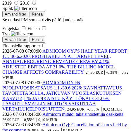
2019
2018
Språk
Använd filter
Rensa
Se endast PM som skrivits på följande språk
Engelska
Finska
Typ
Använd filter
Rensa
Finansiella rapporter
2026-07-08
07:00:00
ADMICOM OYJ’S HALF YEAR REPORT
1.1.-30.6.2026: PROFITABILITY AT TARGET LEVEL,
ANNUAL RECURRING REVENUE GREW BY 4.1%,
ADJUSTED EBITDA AT 31.0%. THE BILLING MODEL
CHANGE AFFECTS COMPARABILITY.
|
|
24,95 EUR
-6,38%
0,32
MEUR
2026-07-08
07:00:00
ADMICOM OYJ:N
PUOLIVUOSIKATSAUS 1.1.-30.6.2026: KANNATTAVUUS
TAVOITETASOLLA, JATKUVAN VUOSILASKUTUKSEN
KASVU 4,1 % JA OIKAISTU KÄYTTÖKATE 31,0 %.
LASKUTUSMALLIN MUUTOS VAIKUTTAA
VERTAILUKELPOISUUTEEN.
|
|
24,95 EUR
-6,38%
0,32 MEUR
2026-07-03
08:45:00
Admicom mitätöi takaisinostettuja osakkeita
|
|
26,90 EUR
-0,55%
0,10 MEUR
2026-07-03
08:45:00
Admicom Oyj: Cancellation of shares held by
the company
|
|
26,90 EUR
-0,55%
0,10 MEUR