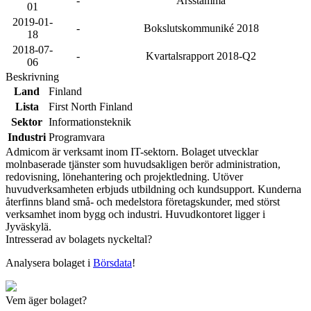
-
Årsstämma
01
2019-01-
-
Bokslutskommuniké 2018
18
2018-07-
-
Kvartalsrapport 2018-Q2
06
Beskrivning
Land
Finland
Lista
First North Finland
Sektor
Informationsteknik
Industri
Programvara
Admicom är verksamt inom IT-sektorn. Bolaget utvecklar
molnbaserade tjänster som huvudsakligen berör administration,
redovisning, lönehantering och projektledning. Utöver
huvudverksamheten erbjuds utbildning och kundsupport. Kunderna
återfinns bland små- och medelstora företagskunder, med störst
verksamhet inom bygg och industri. Huvudkontoret ligger i
Jyväskylä.
Intresserad av bolagets nyckeltal?
Analysera bolaget i
Börsdata
!
Vem äger bolaget?