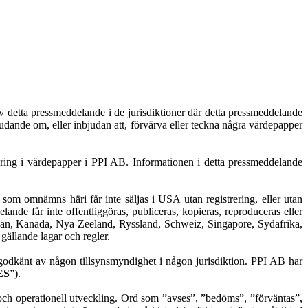
 av detta pressmeddelande i de jurisdiktioner där detta pressmeddelande
bjudande om, eller inbjudan att, förvärva eller teckna några värdepapper
estering i värdepapper i PPI AB. Informationen i detta pressmeddelande
om omnämns häri får inte säljas i USA utan registrering, eller utan
lande får inte offentliggöras, publiceras, kopieras, reproduceras eller
, Japan, Kanada, Nya Zeeland, Ryssland, Schweiz, Singapore, Sydafrika,
 gällande lagar och regler.
t godkänt av någon tillsynsmyndighet i någon jurisdiktion. PPI AB har
ES
”).
 och operationell utveckling. Ord som ”avses”, ”bedöms”, ”förväntas”,