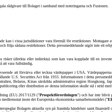
a rådgivare till Bolaget i samband med noteringarna och Fusionen.
nde kan i vissa jurisdiktioner vara föremål för restriktioner. Mottagare
om och följa sådana restriktioner. Detta pressmeddelande utgör inte ett er
era risker (direkta eller indirekta) som kan vara kopplade till en inv
att vara fullständig.
avseende att förvärva eller teckna värdepapper i USA. Värdepapperna s
gällande U.S. Securities Act från 1933. Informationen i detta pressmedde
USA, Australien, Belarus, Kinas särskilda administrativa region Hongkong
ublicering eller distribution av denna information skulle stå i strid med
ordning (EU) 2017/1129 (”
Prospektförordningen
”) och har inte blivi
gon medlemsstat inom det Europeiska ekonomiska samarbetsområdet (”
E
terspeglar Bolagets aktuella syn på framtida händelser samt finansiell