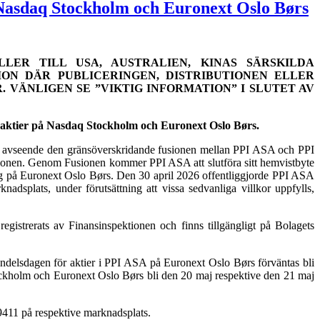
 Nasdaq Stockholm och Euronext Oslo Børs
LLER TILL USA, AUSTRALIEN, KINAS SÄRSKILDA
ION DÄR PUBLICERINGEN, DISTRIBUTIONEN ELLER
VÄNLIGEN SE ”VIKTIG INFORMATION” I SLUTET AV
s aktier på Nasdaq Stockholm och Euronext Oslo Børs.
an avseende den gränsöverskridande fusionen mellan PPI ASA och PPI
usionen. Genom Fusionen kommer PPI ASA att slutföra sitt hemvistbyte
g på Euronext Oslo Børs. Den 30 april 2026 offentliggjorde PPI ASA
splats, under förutsättning att vissa sedvanliga villkor uppfylls,
strerats av Finansinspektionen och finns tillgängligt på Bolagets
handelsdagen för aktier i PPI ASA på Euronext Oslo Børs förväntas bli
Stockholm och Euronext Oslo Børs bli den 20 maj respektive den 21 maj
11 på respektive marknadsplats.