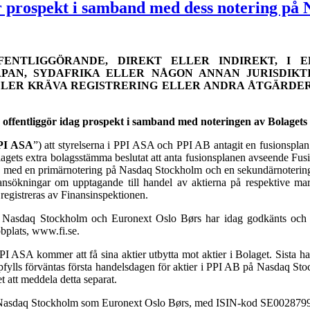
ör prospekt i samband med dess notering på
FENTLIGGÖRANDE, DIREKT ELLER INDIREKT, I E
PAN, SYDAFRIKA ELLER NÅGON ANNAN JURISDIKT
ER KRÄVA REGISTRERING ELLER ANDRA ÅTGÄRDER. 
) offentliggör idag prospekt i samband med noteringen av Bolaget
PI ASA
”) att styrelserna i PPI ASA och PPI AB antagit en fusionspl
lagets extra bolagsstämma beslutat att anta fusionsplanen avseende F
en, med en primärnotering på Nasdaq Stockholm och en sekundärnoterin
kningar om upptagande till handel av aktierna på respektive marknad
registreras av Finansinspektionen.
 Nasdaq Stockholm och Euronext Oslo Børs har idag godkänts och regi
bplats, www.fi.se.
PI ASA kommer att få sina aktier utbytta mot aktier i Bolaget. Sista 
uppfylls förväntas första handelsdagen för aktier i PPI AB på Nasdaq 
att meddela detta separat.
l Nasdaq Stockholm som Euronext Oslo Børs, med ISIN-kod SE00287994