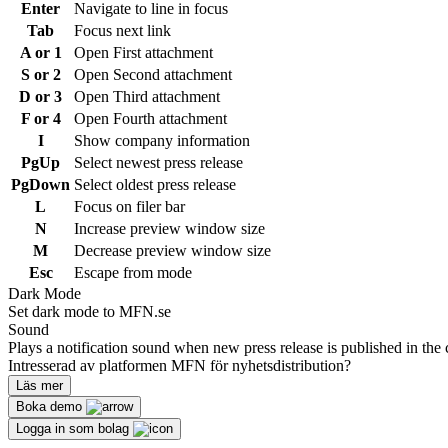
Enter
Navigate to line in focus
Tab
Focus next link
A or 1
Open First attachment
S or 2
Open Second attachment
D or 3
Open Third attachment
F or 4
Open Fourth attachment
I
Show company information
PgUp
Select newest press release
PgDown
Select oldest press release
L
Focus on filer bar
N
Increase preview window size
M
Decrease preview window size
Esc
Escape from mode
Dark Mode
Set dark mode to MFN.se
Sound
Plays a notification sound when new press release is published in the 
Intresserad av platformen MFN för nyhetsdistribution?
Läs mer
Boka demo
Logga in som bolag