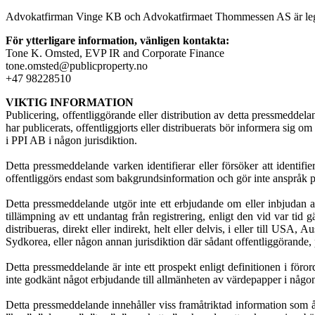
Advokatfirman Vinge KB och Advokatfirmaet Thommessen AS är legal
För ytterligare information, vänligen kontakta:
Tone K. Omsted, EVP IR and Corporate Finance
tone.omsted@publicproperty.no
+47 98228510
VIKTIG INFORMATION
Publicering, offentliggörande eller distribution av detta pressmeddela
har publicerats, offentliggjorts eller distribuerats bör informera sig 
i PPI AB i någon jurisdiktion.
Detta pressmeddelande varken identifierar eller försöker att identifi
offentliggörs endast som bakgrundsinformation och gör inte anspråk på 
Detta pressmeddelande utgör inte ett erbjudande om eller inbjudan 
tillämpning av ett undantag från registrering, enligt den vid var tid 
distribueras, direkt eller indirekt, helt eller delvis, i eller till 
Sydkorea, eller någon annan jurisdiktion där sådant offentliggörande, p
Detta pressmeddelande är inte ett prospekt enligt definitionen i för
inte godkänt något erbjudande till allmänheten av värdepapper i nå
Detta pressmeddelande innehåller viss framåtriktad information som å