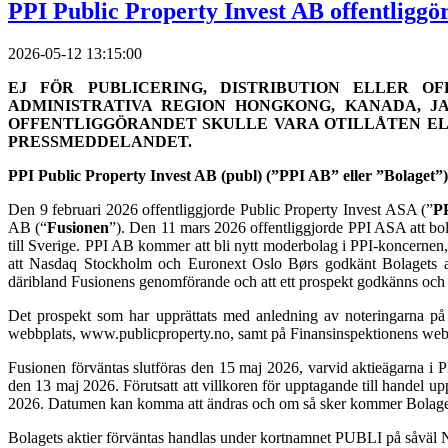
PPI Public Property Invest AB offentligg
2026-05-12 13:15:00
EJ FÖR PUBLICERING, DISTRIBUTION ELLER OF
ADMINISTRATIVA REGION HONGKONG, KANADA, JA
OFFENTLIGGÖRANDET SKULLE VARA OTILLÅTEN ELL
PRESSMEDDELANDET.
PPI Public Property Invest AB (publ) (”PPI AB” eller ”Bolaget”
Den 9 februari 2026 offentliggjorde Public Property Invest ASA (”
P
AB (“
Fusionen
”). Den 11 mars 2026 offentliggjorde PPI ASA att bo
till Sverige. PPI AB kommer att bli nytt moderbolag i PPI-koncern
att Nasdaq Stockholm och Euronext Oslo Børs godkänt Bolagets ansö
däribland Fusionens genomförande och att ett prospekt godkänns och 
Det prospekt som har upprättats med anledning av noteringarna på
webbplats, www.publicproperty.no, samt på Finansinspektionens web
Fusionen förväntas slutföras den 15 maj 2026, varvid aktieägarna i P
den 13 maj 2026. Förutsatt att villkoren för upptagande till handel 
2026. Datumen kan komma att ändras och om så sker kommer Bolaget 
Bolagets aktier förväntas handlas under kortnamnet PUBLI på såvä