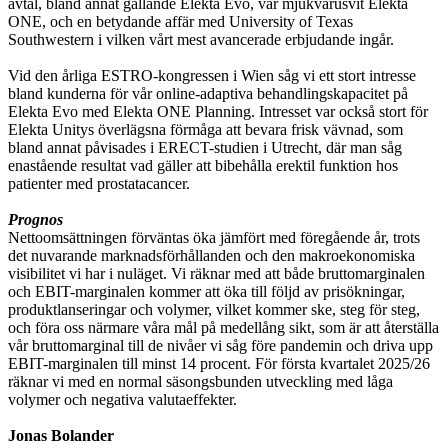
avtal, bland annat gällande Elekta Evo, vår mjukvarusvit Elekta
ONE, och en betydande affär med University of Texas
Southwestern i vilken vårt mest avancerade erbjudande ingår.
Vid den årliga ESTRO-kongressen i Wien såg vi ett stort intresse
bland kunderna för vår online-adaptiva behandlingskapacitet på
Elekta Evo med Elekta ONE Planning. Intresset var också stort för
Elekta Unitys överlägsna förmåga att bevara frisk vävnad, som
bland annat påvisades i ERECT-studien i Utrecht, där man såg
enastående resultat vad gäller att bibehålla erektil funktion hos
patienter med prostatacancer.
Prognos
Nettoomsättningen förväntas öka jämfört med föregående år, trots
det nuvarande marknadsförhållanden och den makroekonomiska
visibilitet vi har i nuläget. Vi räknar med att både bruttomarginalen
och EBIT-marginalen kommer att öka till följd av prisökningar,
produktlanseringar och volymer, vilket kommer ske, steg för steg,
och föra oss närmare våra mål på medellång sikt, som är att återställa
vår bruttomarginal till de nivåer vi såg före pandemin och driva upp
EBIT-marginalen till minst 14 procent. För första kvartalet 2025/26
räknar vi med en normal säsongsbunden utveckling med låga
volymer och negativa valutaeffekter.
Jonas Bolander