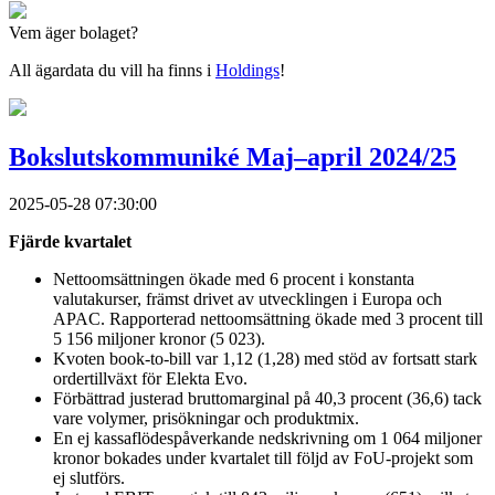
Vem äger bolaget?
All ägardata du vill ha finns i
Holdings
!
Bokslutskommuniké Maj–april 2024/25
2025-05-28 07:30:00
Fjärde kvartalet
Nettoomsättningen ökade med 6 procent i konstanta
valutakurser, främst drivet av utvecklingen i Europa och
APAC. Rapporterad nettoomsättning ökade med 3 procent till
5 156 miljoner kronor (5 023).
Kvoten book-to-bill var 1,12 (1,28) med stöd av fortsatt stark
ordertillväxt för Elekta Evo.
Förbättrad justerad bruttomarginal på 40,3 procent (36,6) tack
vare volymer, prisökningar och produktmix.
En ej kassaflödespåverkande nedskrivning om 1 064 miljoner
kronor bokades under kvartalet till följd av FoU-projekt som
ej slutförs.