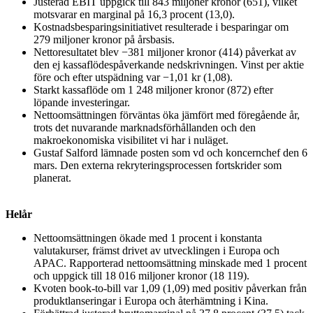
Justerad EBIT uppgick till 843 miljoner kronor (651), vilket
motsvarar en marginal på 16,3 procent (13,0).
Kostnadsbesparingsinitiativet resulterade i besparingar om
279 miljoner kronor på årsbasis.
Nettoresultatet blev −381 miljoner kronor (414) påverkat av
den ej kassaflödespåverkande nedskrivningen. Vinst per aktie
före och efter utspädning var −1,01 kr (1,08).
Starkt kassaflöde om 1 248 miljoner kronor (872) efter
löpande investeringar.
Nettoomsättningen förväntas öka jämfört med föregående år,
trots det nuvarande marknadsförhållanden och den
makroekonomiska visibilitet vi har i nuläget.
Gustaf Salford lämnade posten som vd och koncernchef den 6
mars. Den externa rekryteringsprocessen fortskrider som
planerat.
Helår
Nettoomsättningen ökade med 1 procent i konstanta
valutakurser, främst drivet av utvecklingen i Europa och
APAC. Rapporterad nettoomsättning minskade med 1 procent
och uppgick till 18 016 miljoner kronor (18 119).
Kvoten book-to-bill var 1,09 (1,09) med positiv påverkan från
produktlanseringar i Europa och återhämtning i Kina.