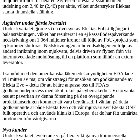
miljoner kronor för helåret. Styrelsen föreslår årsstämman en
utdelning om 2,40 kr (2,40) per aktie, vilket understryker Elektas
starka finansiella ställning.
Åtgärder under fjärde kvartalet
Under kvartalet gjorde vi en översyn av Elektas FoU-tillgångar i
balansräkningen, vilket har resulterat i en ej kassaflödespåverkande
nedskrivning om 1 064 miljoner kronor till följd av FoU-projekt som
ej kommer slutföras. Nedskrivningen är huvudsakligen en följd av
ändrad inriktning inom mjukvara, delvis driven av flytten från vår
internutvecklade molnlösning till en plattform som tillhör en extern
leverantör.
I samråd med den amerikanska läkemedelsmyndigheten FDA lade
vi i mitten av maj om vår strategi för ansökan om godkännande av
Elekta Evo – detta för att bättre anpassa oss till FDA:s
godkännandeprocess med ökat fokus på cybersäkerhet. Vi förväntar
oss att påverkan av denna försening på den övergripande
projektlanseringen kommer att vara begränsad. I väntan på detta
godkännande är både Elekta Evo och vår mjukvarusvit Elekta ONE
fullt operativa och används kliniskt i Europa, där de har fått utmärkta
omdömen från vårdgivarna.
Nya kunder
Under kvartalet levererade vi på flera viktiga nya kommersiella