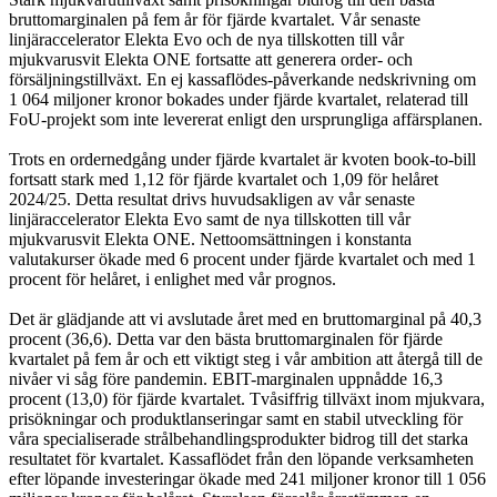
bruttomarginalen på fem år för fjärde kvartalet. Vår senaste
linjäraccelerator Elekta Evo och de nya tillskotten till vår
mjukvarusvit Elekta ONE fortsatte att generera order- och
försäljningstillväxt. En ej kassaflödes-påverkande nedskrivning om
1 064 miljoner kronor bokades under fjärde kvartalet, relaterad till
FoU-projekt som inte levererat enligt den ursprungliga affärsplanen.
Trots en ordernedgång under fjärde kvartalet är kvoten book-to-bill
fortsatt stark med 1,12 för fjärde kvartalet och 1,09 för helåret
2024/25. Detta resultat drivs huvudsakligen av vår senaste
linjäraccelerator Elekta Evo samt de nya tillskotten till vår
mjukvarusvit Elekta ONE. Nettoomsättningen i konstanta
valutakurser ökade med 6 procent under fjärde kvartalet och med 1
procent för helåret, i enlighet med vår prognos.
Det är glädjande att vi avslutade året med en bruttomarginal på 40,3
procent (36,6). Detta var den bästa bruttomarginalen för fjärde
kvartalet på fem år och ett viktigt steg i vår ambition att återgå till de
nivåer vi såg före pandemin. EBIT-marginalen uppnådde 16,3
procent (13,0) för fjärde kvartalet. Tvåsiffrig tillväxt inom mjukvara,
prisökningar och produktlanseringar samt en stabil utveckling för
våra specialiserade strålbehandlingsprodukter bidrog till det starka
resultatet för kvartalet. Kassaflödet från den löpande verksamheten
efter löpande investeringar ökade med 241 miljoner kronor till 1 056