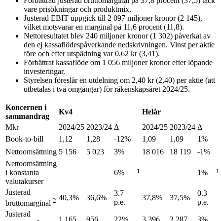
Förbättrad justerad bruttomarginal på 37,8 procent (37,5) tack
vare prisökningar och produktmix.
Justerad EBIT uppgick till 2 097 miljoner kronor (2 145),
vilket motsvarar en marginal på 11,6 procent (11,8).
Nettoresultatet blev 240 miljoner kronor (1 302) påverkat av
den ej kassaflödespåverkande nedskrivningen. Vinst per aktie
före och efter utspädning var 0,62 kr (3,41).
Förbättrat kassaflöde om 1 056 miljoner kronor efter löpande
investeringar.
Styrelsen föreslår en utdelning om 2,40 kr (2,40) per aktie (att
utbetalas i två omgångar) för räkenskapsåret 2024/25.
Koncernen i
Kv4
Helår
sammandrag
Mkr
2024/25
2023/24
Δ
2024/25
2023/24
Δ
Book-to-bill
1,12
1,28
-12%
1,09
1,09
1%
Nettoomsättning
5 156
5 023
3%
18 016
18 119
-1%
Nettoomsättning
1
1
i konstanta
6%
1%
valutakurser
Justerad
3.7
0.3
40,3%
36,6%
37,8%
37,5%
2
p.e.
p.e.
bruttomarginal
Justerad
1 165
956
22%
3 396
3 287
3%