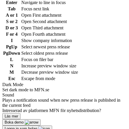
Enter
Navigate to line in focus
Tab
Focus next link
A or 1
Open First attachment
S or 2
Open Second attachment
D or 3
Open Third attachment
F or 4
Open Fourth attachment
I
Show company information
PgUp
Select newest press release
PgDown
Select oldest press release
L
Focus on filer bar
N
Increase preview window size
M
Decrease preview window size
Esc
Escape from mode
Dark Mode
Set dark mode to MFN.se
Sound
Plays a notification sound when new press release is published in
the current feed
Intresserad av platformen MFN för nyhetsdistribution?
Läs mer
Boka demo
Logga in som bolag