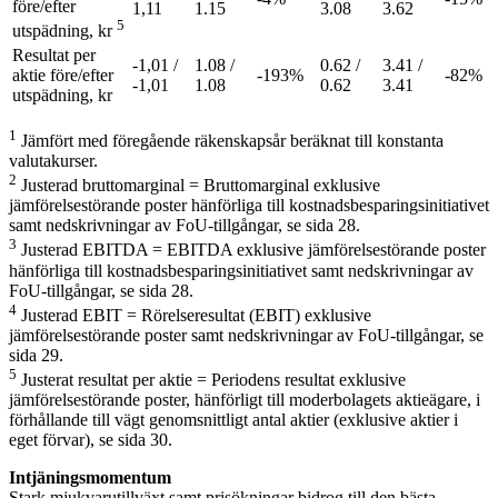
före/efter
1,11
1.15
3.08
3.62
5
utspädning, kr
Resultat per
-1,01 /
1.08 /
0.62 /
3.41 /
aktie före/efter
-193%
-82%
-1,01
1.08
0.62
3.41
utspädning, kr
1
Jämfört med föregående räkenskapsår beräknat till konstanta
valutakurser.
2
Justerad bruttomarginal = Bruttomarginal exklusive
jämförelsestörande poster hänförliga till kostnadsbesparingsinitiativet
samt nedskrivningar av FoU-tillgångar, se sida 28.
3
Justerad EBITDA = EBITDA exklusive jämförelsestörande poster
hänförliga till kostnadsbesparingsinitiativet samt nedskrivningar av
FoU-tillgångar, se sida 28.
4
Justerad EBIT = Rörelseresultat (EBIT) exklusive
jämförelsestörande poster samt nedskrivningar av FoU-tillgångar, se
sida 29.
5
Justerat resultat per aktie = Periodens resultat exklusive
jämförelsestörande poster, hänförligt till moderbolagets aktieägare, i
förhållande till vägt genomsnittligt antal aktier (exklusive aktier i
eget förvar), se sida 30.
Intjäningsmomentum
Stark mjukvarutillväxt samt prisökningar bidrog till den bästa