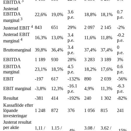
3
EBITDA
Justerad
3.6
0.7
EBITDA
22,6%
19,0%
18,8%
18,1%
p.e.
p.e.
3
marginal
4
843
651
29%
2 097
2 145
-2%
Justerad EBIT
Justerad EBIT
3.4
-0.2
16,3%
13,0%
11,6%
11,8%
4
p.e.
p.e.
marginal
3.4
0
Bruttomarginal
39,8%
36,4%
37,4%
37,4%
p.e.
p.e.
EBITDA
1 189
930
28%
3 283
3 189
3%
EBITDA
4.5
0.6
23,1%
18,5%
18,2%
17,6%
marginal
p.e.
p.e.
EBIT
-197
617
-132%
890
2 039
-56%
-16.1
-6.3
EBIT marginal
-3,8%
12,3%
4,9%
11,3%
p.e.
p.e.
Resultat
-381
414
-192%
240
1 302
-82%
Kassaflöde efter
löpande
1 248
872
376
1 056
815
241
investeringar
Justerat resultat
per aktie
1,11 /
1.15 /
3.08 /
3.62 /
-4%
-15%